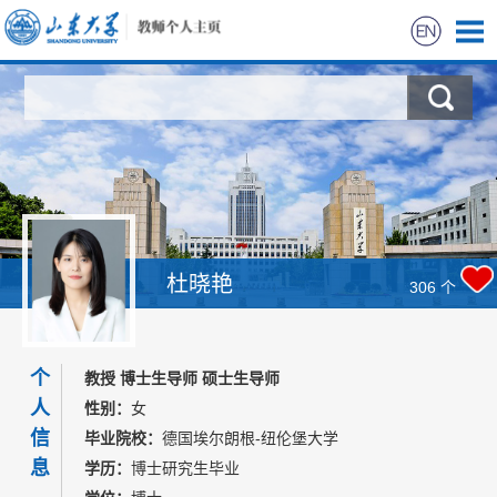
首页
科学研究
教学研究
获奖信息
杜晓艳
306
个
招生招聘
个
教授 博士生导师 硕士生导师
学生信息
人
性别：
女
信
毕业院校：
德国埃尔朗根-纽伦堡大学
我的相册
息
学历：
博士研究生毕业