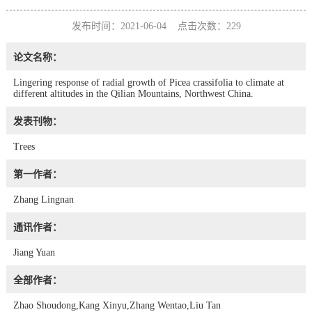
发布时间：2021-06-04 点击次数：
229
论文名称：
Lingering response of radial growth of Picea crassifolia to climate at
different altitudes in the Qilian Mountains, Northwest China.
发表刊物：
Trees
第一作者：
Zhang Lingnan
通讯作者：
Jiang Yuan
全部作者：
Zhao Shoudong,Kang Xinyu,Zhang Wentao,Liu Tan