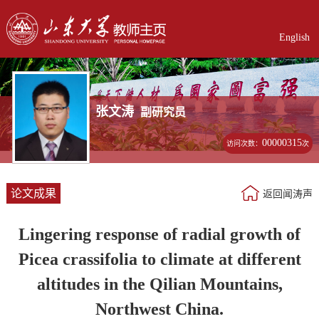
English
张文涛
副研究员
00000315
访问次数：
次
论文成果
返回闻涛声
Lingering response of radial growth of
Picea crassifolia to climate at different
altitudes in the Qilian Mountains,
Northwest China.