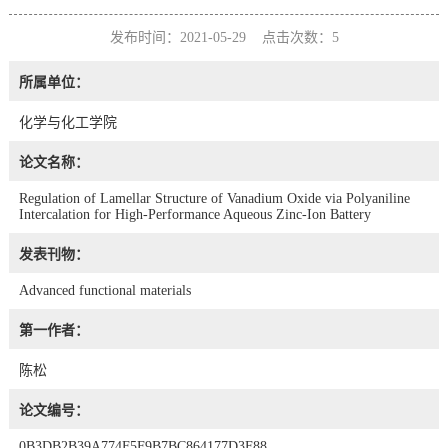
发布时间：2021-05-29 点击次数：
5
所属单位：
化学与化工学院
论文名称：
Regulation of Lamellar Structure of Vanadium Oxide via Polyaniline
Intercalation for High-Performance Aqueous Zinc-Ion Battery
发表刊物：
Advanced functional materials
第一作者：
陈松
论文编号：
0B3DB2B39A774F5F9B7BC864177D3F88