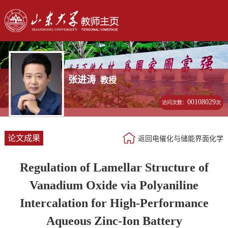
张进涛
教授
00108029
访问次数：
次
论文成果
返回电催化与储能界面化学
Regulation of Lamellar Structure of
Vanadium Oxide via Polyaniline
Intercalation for High-Performance
Aqueous Zinc-Ion Battery