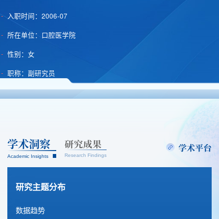
-
入职时间：2006-07
-
所在单位：口腔医学院
-
性别：女
-
职称：副研究员
学术
洞察
研究
成果
学术平台
Research Findings
Academic Insights
论文成果
科研项目
研究主题分布
方珺.校友文化构建与协同育人互动研究——以山东大学齐鲁医学院为例. 文化创新比较研究, 9:105-108,2025.
数据趋势