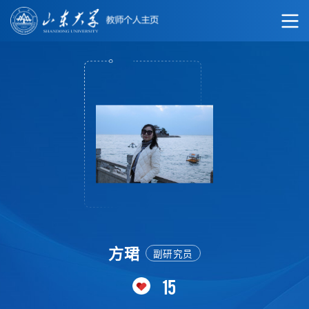
方珺
副研究员
15