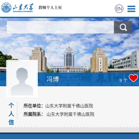
首页
科学研究
教学研究
获奖信息
冯博
9
个
招生信息
个
所在单位：
山东大学附属千佛山医院
学生信息
人
所属院系：
山东大学附属千佛山医院
信
我的相册
息