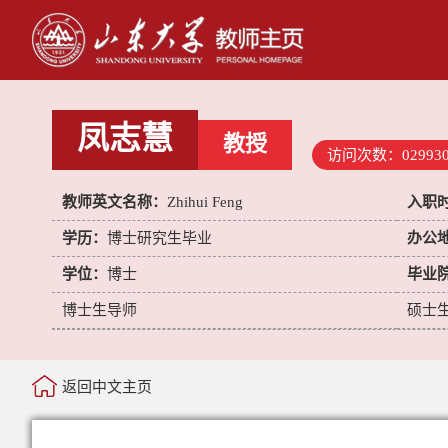
凤志慧
教授
访问次数：
02993
教师英文名称：
Zhihui Feng
入职
学历：
博士研究生毕业
办公
学位：
博士
毕业
博士生导师
硕士
返回中文主页