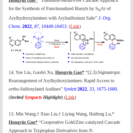
Hongyin Gao*
“Transition-Metal-Free Cascade Approach
for the Synthesis of Functionalized Biaryls by S
Ar of
N
Arylhydroxylamines with Arylsulfonium Salts”
J. Org.
Chem.
2022
, 87,
10449-10453
.
(
Link
)
14. Yue Liu, Gaofei Xu,
Hongyin Gao*
“[2,3]-Sigmatropic
Rearrangement of Arylhydroxylamines: Rapid Access to
ortho
-Sulfonylated Anilines”
Synlett
2022
,
33
, 1675-1680
.
(
Invited
Synpacts
Highlight
)
(
Link
)
13. Min Wang,† Xiao Liu,† Liying Wang, Haifeng Lu,*
Hongyin Gao*
“Cooperative Gold/Zinc-catalyzed Cascade
Approach to Tryptophan Derivatives from
N
-