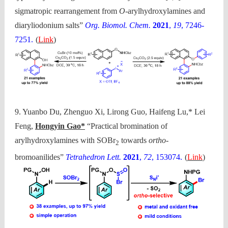
sigmatropic rearrangement from
O
-arylhydroxylamines and
diaryliodonium salts”
Org. Biomol. Chem.
2021
,
19
, 7246-
7251.
(
Link
)
9. Yuanbo Du, Zhenguo Xi, Lirong Guo, Haifeng Lu,* Lei
Feng,
Hongyin Gao*
“Practical bromination of
arylhydroxylamines with SOBr
towards
ortho
-
2
bromoanilides”
Tetrahedron Lett.
2021
,
72
, 153074.
(
Link
)