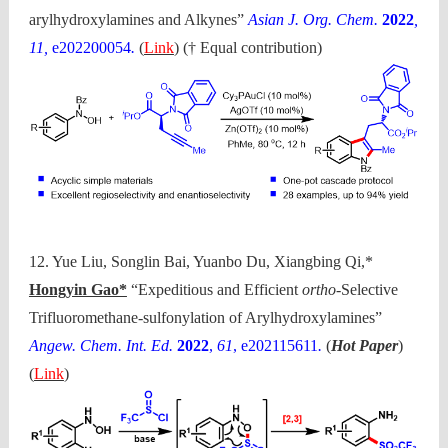
arylhydroxylamines and Alkynes”
Asian J. Org. Chem.
2022
,
11,
e202200054
.
(
Link
) († Equal contribution)
12. Yue Liu, Songlin Bai, Yuanbo Du, Xiangbing Qi,*
Hongyin Gao*
“Expeditious and Efficient
ortho
-Selective
Trifluoromethane-sulfonylation of Arylhydroxylamines”
Angew. Chem. Int. Ed.
2022
,
61
, e202115611
.
(
Hot Paper
)
(
Link
)