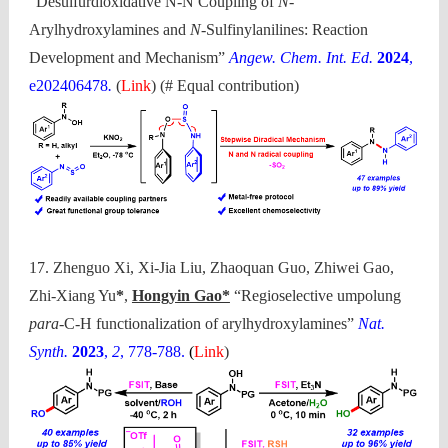
“Desulfurdioxidative N-N Coupling of
N
-
Arylhydroxylamines and
N
-Sulfinylanilines: Reaction
Development and Mechanism”
Angew. Chem. Int. Ed.
2024
,
e202406478
.
(
Link
)
(# Equal contribution)
17. Zhenguo Xi, Xi-Jia Liu, Zhaoquan Guo, Zhiwei Gao,
Zhi-Xiang Yu
*
,
Hongyin Gao*
“Regioselective umpolung
para
-C-H functionalization of arylhydroxylamines”
Nat.
Synth.
2023
,
2
, 778-788.
(
Link
)