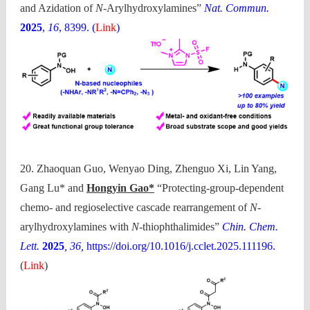
and Azidation of
N
-Arylhydroxylamines”
Nat. Commun.
2025
,
16
, 8399. (
Link
)
20. Zhaoquan Guo, Wenyao Ding, Zhenguo Xi, Lin Yang,
Gang Lu* and
Hongyin Gao*
“Protecting-group-dependent
chemo- and regioselective cascade rearrangement of
N
-
arylhydroxylamines with
N
-thiophthalimides”
Chin. Chem.
Lett.
2025
, 36,
https://doi.org/10.1016/j.cclet.2025.111196.
(
Link
)