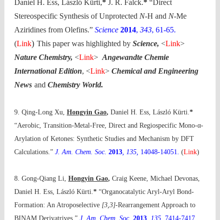
Daniel H. Ess, László Kürti,
*
J. R. Falck.
*
“Direct
Stereospecific Synthesis of Unprotected
N
-H and
N
-Me
Aziridines from Olefins.”
Science
2014
,
343
, 61-65.
)
(
Link
This paper was highlighted by
Science,
<
Link
>
Nature Chemistry,
<
Link
>
Angewandte Chemie
International Edition
, <
Link
>
Chemical and Engineering
News
and
Chemistry World.
9. Qing-Long Xu,
Hongyin
Gao
,
Daniel H.
Ess, László Kürti.
*
“Aerobic, Transition-Metal-Free, Direct and Regiospecific Mono-α-
Arylation of Ketones: Synthetic Studies and Mechanism by DFT
Calculations.”
J. Am. Chem. Soc.
2013
, 135,
14048-14051.
(
Link
)
8. Gong-Qiang Li,
Hongyin Gao
,
Craig Keene, Michael Devonas,
Daniel H. Ess,
László Kürti.
*
“Organocatalytic Aryl-Aryl Bond-
Formation: An Atroposelective
[3,3]-
Rearrangement Approach to
BINAM Derivatrives.”
J. Am. Chem. Soc.
2013
, 135
, 7414-7417.