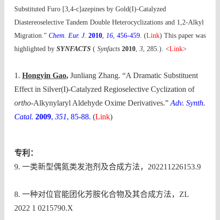
Substituted Furo [3,4-c]azepines by Gold(I)-Catalyzed
Diastereoselective Tandem Double Heterocyclizations and 1,2-Alkyl
Migration.”
Chem. Eur. J.
2010
,
16
, 456-459.
(
Link
) This paper was
highlighted by
SYNFACTS
(
Synfacts
2010
,
3
, 285.).
<
Link
>
1.
Hongyin Gao
,
Junliang Zhang. “A Dramatic Substituent
Effect in Silver(I)-Catalyzed Regioselective Cyclization of
ortho
-Alkynylaryl Aldehyde Oxime Derivatives.”
Adv. Synth.
Catal.
2009
,
351
, 85-88.
(
Link
)
专利：
9.
一类新型偶氮类发泡剂及合成方法，
202211226153.9
8.
一种对位官能团化芳胺化合物及其合成方法，
ZL
2022 1 0215790.X