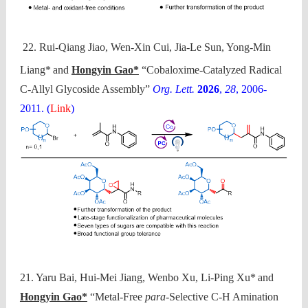
22. Rui-Qiang Jiao, Wen-Xin Cui, Jia-Le Sun, Yong-Min
Liang*
and
Hongyin Gao*
“Cobaloxime-Catalyzed Radical
C‑Allyl Glycoside Assembly”
Org. Lett.
2026
,
28
, 2006-
2011. (
Link
)
21. Yaru Bai, Hui-Mei Jiang, Wenbo Xu, Li-Ping Xu*
and
Hongyin Gao*
“Metal-Free
para
-Selective C-H Amination