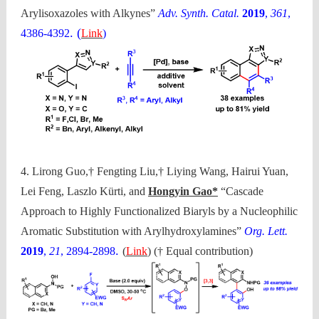
Arylisoxazoles with Alkynes”
Adv. Synth. Catal.
2019
,
361
,
. (
4386-4392
Link
)
4. Lirong Guo,† Fengting Liu,† Liying Wang, Hairui Yuan,
Lei Feng, Laszlo Kürti, and
Hongyin Gao*
“Cascade
Approach to Highly Functionalized Biaryls by a Nucleophilic
Aromatic Substitution with Arylhydroxylamines”
Org. Lett.
.
2019
,
21
, 2894-2898
(
Link
) († Equal contribution)