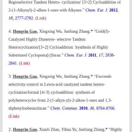
Regioselective Tandem Hetero- cyclization/ [3+2] Cycloaddition of
2-(1-Alkynyl)-2-alken-1-ones with Alkynes.”
Chem. Eur. J.
2012
,
18,
2777-2782.
(
Link
)
4.
Hongyin Gao
,
Xingxing Wu, Junliang Zhang.
*
“Gold(I)-
Catalyzed Highly Diastereo- selective Tandem
Heterocyclization/[3+2] Cycloaddition: Synthesis of Highly
Substituted Cyclopenta[
c
]furan.”
Chem. Eur. J.
2011
,
17
, 2838-
2841.
(
Link
)
3.
Hongyin Gao
,
Xingxing Wu, Junliang Zhang.
*
“
Exo
/
endo
selectivity-control in Lewis-acid catalyzed tandem hetero-
cyclization/formal [4+3] cycloaddition: synthesis of
polyheterocycles from 2-(1-alkyn-yl)-2-alken-1-ones and 1,3-
diphenylisobenzofuran.”
Chem. Commun.
2010
,
46
, 8764-8766.
(
Link
)
2.
Hongyin Gao
,
Xiaoli Zhao, Yihua Yu, Junliang Zhang.
*
“Highly