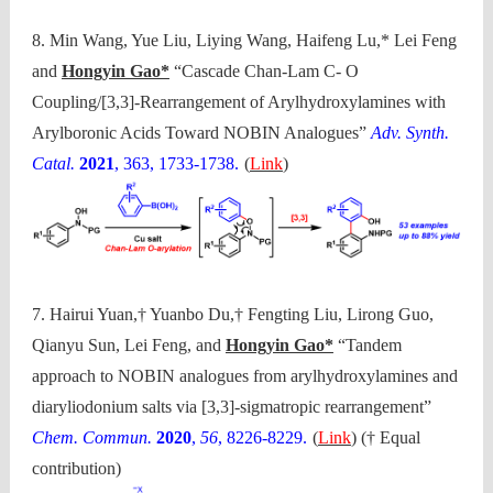
8. Min Wang, Yue Liu, Liying Wang, Haifeng Lu,* Lei Feng
and
Hongyin Gao*
“Cascade Chan-Lam C- O
Coupling/[3,3]-Rearrangement of Arylhydroxylamines with
Arylboronic Acids Toward NOBIN Analogues”
Adv. Synth.
Catal.
2021
, 363, 1733-1738.
(
Link
)
7. Hairui Yuan,† Yuanbo Du,† Fengting Liu, Lirong Guo,
Qianyu Sun, Lei Feng, and
Hongyin Gao*
“Tandem
approach to NOBIN analogues from arylhydroxylamines and
diaryliodonium salts via [3,3]-sigmatropic rearrangement”
Chem. Commun.
2020
,
56
, 8226-8229.
(
Link
) († Equal
contribution)