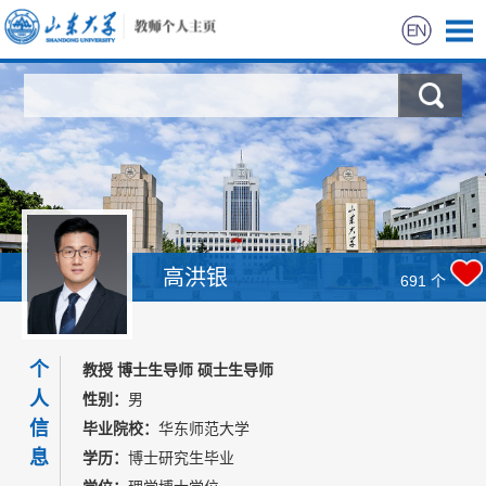
首页
科学研究
教学研究
获奖信息
高洪银
691
个
招生信息
个
教授 博士生导师 硕士生导师
学生信息
人
性别：
男
信
毕业院校：
华东师范大学
我的相册
息
学历：
博士研究生毕业