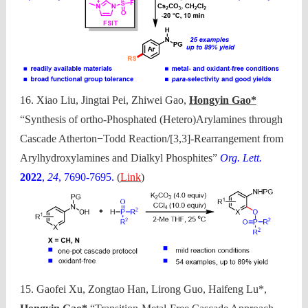
16. Xiao Liu, Jingtai Pei, Zhiwei Gao,
Hongyin Gao*
“Synthesis of ortho-Phosphated (Hetero)Arylamines through
Cascade Atherton−Todd Reaction/[3,3]-Rearrangement from
Arylhydroxylamines and Dialkyl Phosphites”
Org. Lett.
2022
,
24
, 7690-7695.
(
Link
)
15. Gaofei Xu, Zongtao Han, Lirong Guo, Haifeng Lu*,