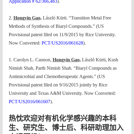
Application # 62/366,483
).
2.
Hongyin Gao,
László Kürti. “Transition Metal Free
Methods of Synthesis of Biaryl Compounds.” (US
Provisional patent filed on 11/9/2015 by Rice University.
Now Converted:
PCT/US2016/061628
).
1. Carolyn L. Cannon,
Hongyin Gao,
László Kürti, Kush
Nimish Shah, Parth Nimish Shah. “Biaryl Compounds as
Antimicrobial and Chemotherapeutic Agents.” (US
Provisional patent filed on 9/16/2015 jointly by Rice
University and Texas A&M University. Now Converted:
PCT/US2016/061607
).
热忱欢迎对有机化学感兴趣的本科
生、研究生、博士后、科研助理加入