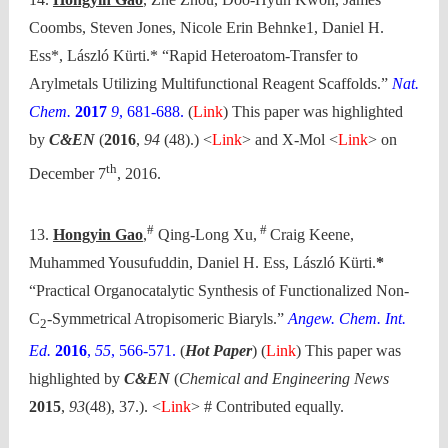
Coombs, Steven Jones, Nicole Erin Behnke1, Daniel H.
Ess*, László Kürti.* “Rapid Heteroatom-Transfer to
Arylmetals Utilizing Multifunctional Reagent Scaffolds.”
Nat.
Chem.
2017
9
, 681-688.
(
Link
) This paper was highlighted
by
C&EN
(
2016
,
94
(48).) <
Link
> and X-Mol <
Link
> on
th
December 7
, 2016.
#
#
13.
Hongyin Gao
,
Qing-Long Xu,
Craig Keene,
Muhammed Yousufuddin, Daniel H. Ess, László Kürti.
*
“Practical Organocatalytic Synthesis of Functionalized Non-
C
-Symmetrical Atropisomeric Biaryls.”
Angew. Chem. Int.
2
Ed.
2016
,
55
, 566-571.
(
Hot Paper
) (
Link
) This paper was
highlighted by
C&EN
(
Chemical and Engineering News
2015
,
93
(48), 37.). <
Link
> # Contributed equally.