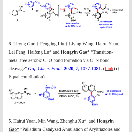
6. Lirong Guo,† Fengting Liu,† Liying Wang, Hairui Yuan,
Lei Feng, Haifeng Lu* and
Hongyin Gao*
“Transition-
metal-free aerobic C–O bond formation via C–N bond
cleavage”
Org. Chem. Front.
2020
,
7
, 1077-1081.
(
Link
) (†
Equal contribution)
5. Hairui Yuan, Min Wang, Zhenghu Xu*, and
Hongyin
Gao*
“Palladium-Catalyzed Annulation of Aryltriazoles and