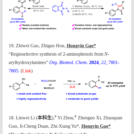
19. Zhiwei Gao, Zhiguo Hou,
Hongyin Gao*
“Regioselective synthesis of 2-aminophenols from
N
-
arylhydroxylamines”
Org. Biomol. Chem.
2024
, 22,
7801-
7805
.
(
Link
)
#
#
18. Linwei Li (
本科生
),
Yi Zhou,
Zhenguo Xi, Zhaoquan
Guo, Ji-Cheng Duan, Zhi-Xiang Yu*,
Hongyin Gao*