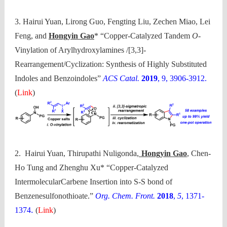
3. Hairui Yuan, Lirong Guo, Fengting Liu, Zechen Miao, Lei
Feng, and
Hongyin Gao
* “Copper-Catalyzed Tandem
O
-
Vinylation of Arylhydroxylamines /[3,3]-
Rearrangement/Cyclization: Synthesis of Highly Substituted
Indoles and Benzoindoles”
ACS Catal.
2019
, 9, 3906-3912.
(
Link
)
2. Hairui Yuan, Thirupathi Nuligonda,
Hongyin Gao
, Chen-
Ho Tung and Zhenghu Xu* “Copper-Catalyzed
IntermolecularCarbene Insertion into S-S bond of
Benzenesulfonothioate.”
Org. Chem. Front.
2018
,
5
, 1371-
.
1374
(
Link
)