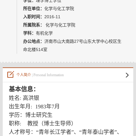
学位：
理学博士学位
教师博客
所在单位：
化学与化工学院
入职时间：
2016-11
所属院系：
化学与化工学院
学科：
有机化学
办公地点：
济南市山大南路27号山东大学中心校区生
命北楼514室
个人简介
| Personal Information
基本信息：
姓名
:
高洪银
出生年月
: 1983
年
7
月
学历：博士研究生
职称
:
教授（博士生导师）
人才称号：
“
青年长江学者
”、“
青年泰山学者
”、