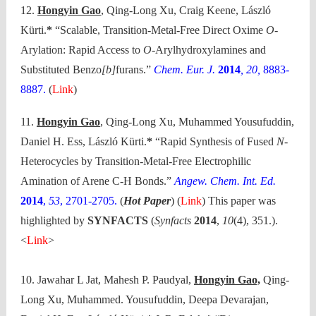
12.
Hongyin Gao
, Qing-Long Xu, Craig Keene, László
Kürti.
*
“Scalable, Transition-Metal-Free Direct Oxime
O
-
Arylation: Rapid Access to
O
-Arylhydroxylamines and
Substituted Benzo
[b]
furans.”
Chem. Eur. J.
2014
, 20,
8883-
8887.
(
Link
)
11.
Hongyin Gao
, Qing-Long Xu, Muhammed Yousufuddin,
Daniel H. Ess, László Kürti.
*
“Rapid Synthesis of Fused
N
-
Heterocycles by Transition-Metal-Free Electrophilic
Amination of Arene C-H Bonds.”
Angew. Chem. Int. Ed.
2014
,
53
, 2701-2705.
(
Hot Paper
) (
Link
) This paper was
highlighted by
SYNFACTS
(
Synfacts
2014
,
10
(4), 351.).
<
Link
>
10. Jawahar L Jat, Mahesh P. Paudyal,
Hongyin Gao,
Qing-
Long Xu, Muhammed. Yousufuddin, Deepa Devarajan,