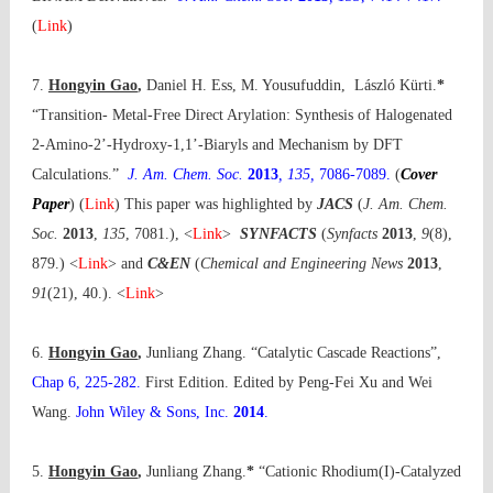
(
Link
)
7.
Hongyin Gao
,
Daniel H. Ess, M. Yousufuddin, László Kürti.
*
“Transition- Metal-Free Direct Arylation: Synthesis of Halogenated
2-Amino-2’-Hydroxy-1,1’-Biaryls and Mechanism by DFT
Calculations.”
J. Am. Chem. Soc.
2013
, 135,
7086-7089.
(
Cover
Paper
)
(
Link
) This paper was highlighted by
JACS
(
J. Am. Chem.
Soc.
2013
,
135
, 7081.),
<
Link
>
SYNFACTS
(
Synfacts
2013
,
9
(8),
879.) <
Link
> and
C&EN
(
Chemical and Engineering News
2013
,
91
(21), 40.).
<
Link
>
6.
Hongyin Gao
,
Junliang Zhang. “Catalytic Cascade Reactions”,
Chap 6, 225-282.
First Edition. Edited by Peng-Fei Xu and Wei
Wang.
John Wiley & Sons, Inc.
2014
.
5.
Hongyin Gao
,
Junliang Zhang.
*
“Cationic Rhodium(I)-Catalyzed