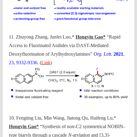
11. Zhuyong Zhang, Junfei Luo,*
Hongyin Gao*
“Rapid
Access to Fluorinated Anilides via DAST-Mediated
Deoxyfluorination of Arylhydroxylamines”
Org. Lett.
2021
,
23, 9332-9336.
(
Link
)
10. Fengting Liu, Min Wang, Jiatong Qu, Haifeng Lu,*
Hongyin Gao*
“Synthesis of
non
-C2 symmetrical NOBIN-
type biaryls through a cascade
N
-arylation and [3,3]-