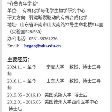
“
齐鲁青年学者
”
单位
:
有机化学与化学生物学研究中心
研究方向
:
弱键断裂驱动的有机合成化学
地址
:
山东省济南市山大南
路
27
号生命北楼
514
室
（实验室
528
/
530
）
办公电话
: 0531-88361236
Email:
hygao@sdu.edu.cn
主要经历：
2024.11 -
至今
宁夏大学
教授、博士生导
师
2016.11 -
至今
山东大学
教授、博士生导
师
2015.05 - 2016.10
美国莱斯大学
博士后
2012.01 - 2015.05
美国德州大学西南医学中心
博士后