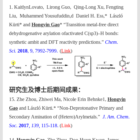
1. KaitlynLovato, Lirong Guo, Qing-Long Xu, Fengting
Liu, Muhammed Yousufuddin,d Daniel H. Ess,* László
Kürti* and
Hongyin Gao
* “Transition metal-free direct
dehydrogenative arylation ofactivated C(sp3)–H bonds:
synthetic ambit and DFT reactivity predictions.”
Chem.
.
Sci.
2018
, 9, 7992-7999
(
Link
)
研究生及博士后期间成果：
15. Zhe Zhou, Zhiwei Ma, Nicole Erin Behnke1,
Hongyin
Gao
and László Kürti.* “Non-Deprotonative Primary and
Secondary Amination of (Hetero)Arylmetals.”
J. Am. Chem.
Soc.
2017
, 139,
115-118.
(
Link
)
14.
Hongyin Gao
, Zhe Zhou, Doo-Hyun Kwon, James