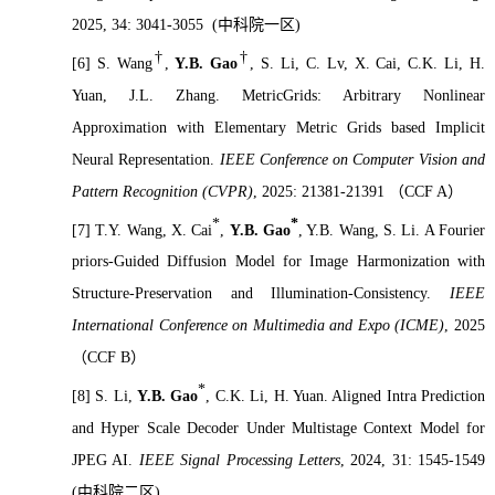
2025, 34: 3041-3055 (
中科院一区
)
†
†
[6]
S. Wang
,
Y.B. Gao
, S. Li, C. Lv, X. Cai, C.K. Li, H.
Yuan, J.L. Zhang. MetricGrids: Arbitrary Nonlinear
Approximation with Elementary Metric Grids based Implicit
Neural Representation.
IEEE Conference on Computer Vision and
Pattern Recognition (CVPR)
, 2025:
21381-21391
（
CCF A
）
*
*
[7]
T.Y. Wang, X. Cai
,
Y.B. Gao
, Y.B. Wang, S. Li. A Fourier
priors-Guided Diffusion Model for Image Harmonization with
Structure-Preservation and Illumination-Consistency.
IEEE
International Conference on Multimedia and Expo (ICME)
, 2025
（
CCF B
）
*
[8]
S. Li,
Y.B. Gao
, C.K. Li, H. Yuan. Aligned Intra Prediction
and Hyper Scale Decoder Under Multistage Context Model for
JPEG AI.
IEEE Signal Processing Letters
, 2024, 31: 1545-1549
(
中科院二区
)