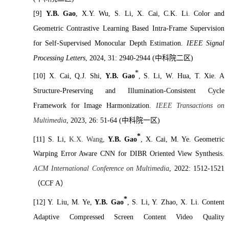
[9]
Y.B. Gao
, X.Y. Wu, S. Li, X. Cai, C.K. Li. Color and
Geometric Contrastive Learning Based Intra-Frame Supervision
for Self-Supervised Monocular Depth Estimation.
IEEE Signal
Processing Letters
, 2024, 31: 2940-2944 (
中科院二区
)
*
[10]
X. Cai, Q.J. Shi,
Y.B. Gao
, S. Li, W. Hua, T. Xie. A
Structure-Preserving and Illumination-Consistent Cycle
Framework for Image Harmonization.
IEEE Transactions on
Multimedia
, 2023, 26: 51-64 (
中科院一区
)
*
[11]
S. Li,
K.X. Wang,
Y.B. Gao
, X. Cai, M. Ye. Geometric
Warping Error Aware CNN for DIBR Oriented View Synthesis.
ACM International Conference on Multimedia
, 2022: 1512-1521
（
CCF A
）
*
[12]
Y. Liu, M. Ye,
Y.B. Gao
, S. Li, Y. Zhao, X. Li. Content
Adaptive Compressed Screen Content Video Quality