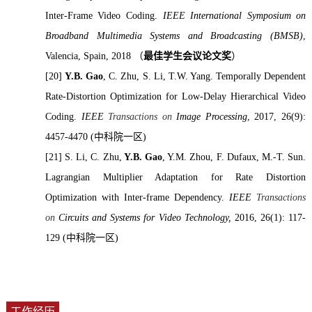
Inter-Frame Video Coding.
IEEE International Symposium on
Broadband Multimedia Systems and Broadcasting (BMSB)
,
Valencia, Spain, 2018
（
最佳学生会议论文奖
）
[20]
Y.B. Gao
, C. Zhu, S. Li, T.W. Yang. Temporally Dependent
Rate-Distortion Optimization for Low-Delay Hierarchical Video
Coding.
IEEE
Transactions on
Image Processing
, 2017, 26(9):
4457-4470 (
中科院一区
)
[21]
S. Li, C. Zhu,
Y.B. Gao
, Y.M. Zhou, F. Dufaux, M.-T. Sun.
Lagrangian Multiplier Adaptation for Rate Distortion
Optimization with Inter-frame Dependency.
IEEE
Transactions
on
Circuits and Systems for Video Technology,
2016, 26(1): 117-
129 (
中科院一区
)
工作经历