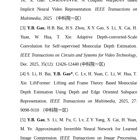
Ye, X. Gao. CWRNN-INVR: A Coupled WarpRNN based
Implicit Neural Video Representation.
IEEE Transactions on
Multimedia
, 2025
（中科院一区）
[3]
Y.B. Gao
, H.B. Bai, H.S. Zhou, X.Y. Gao, S. Li, X. Cai, H.
Yuan, W. Hua, T. Xie. Adaptive Depth-converted-Scale
Convolution for Self-supervised Monocular Depth Estimation.
IEEE Transactions on Circuits and Systems for Video Technology
,
Dec. 2025, 35(12): 12426-12440 (
中科院一区
)
[4]
S. Li, H. Bai,
Y.B. Gao*
, C. Lv, H. Yuan, C. Li, W. Hua, T.
Xie. LiftFormer: Lifting and Frame Theory Based Monocular
Depth Estimation Using Depth and Edge Oriented Subspace
Representation.
IEEE Transactions on Multimedia
, 2025, 27:
9098-9110
（中科院一区）
[5]
Y.B. Gao
, S. Li, M. Fu, C. Lv, Z.Y. Yang, X. Cai, H. Yuan,
M. Ye. Approximately Invertible Neural Network for Learned
Image Compression.
IEEE Transactions on Image Processing
,