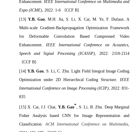
Enhancement.
IEEE International Conference on Multimedia and
Expo (ICME)
, 2022: 1-6
（
CCF B
）
[13]
Y.B. Gao
, M.H. Jia, S. Li, X. Cai, M. Ye, F. Dufaux. A
Multi-scale Gradient-Backpropagation Optimization Framework
for Deformable Convolution Based Compressed Video
Enhancement.
IEEE International Conference on Acoustics,
Speech and Signal Processing (ICASSP)
, 2022: 2110-2114
（
CCF B
）
[14]
Y.B. Gao
, S. Li, C. Zhu. Light Field Integral Image Coding
Optimization under 2D Hierarchical Coding Structure.
IEEE
International Conference on Image Processing (ICIP)
, 2022: 831-
835
*
[15]
X. Cai, J.J. Chai,
Y.B. Gao
, S. Li, B. Zhu. Deep Marginal
Fisher Analysis based CNN for Image Representation and
Classification.
ACM International Conference on Multimedia
,