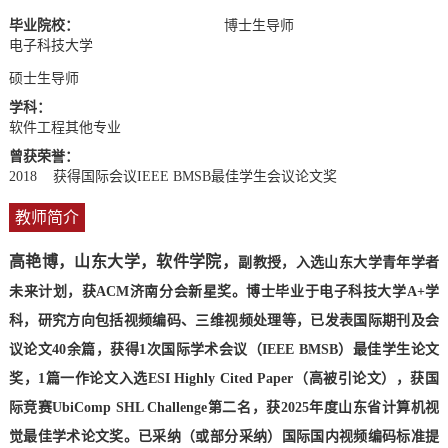
毕业院校：
博士生导师
电子科技大学
硕士生导师
学科：
软件工程其他专业
曾获荣誉：
2018 获得国际会议IEEE BMSB最佳学生会议论文奖
教师简介
高艳博，山东大学，软件学院，
副教授，
入选山东大学青年学者
未来计划，获
ACM
济南分会新星奖。博士毕业于电子科技大学
A+
学
科，研究方向包括视频编码、三维视频处理等，已发表国际期刊及会
议论文
40
余篇，获得
1
次国际学术会议（
IEEE BMSB
）最佳学生论文
奖，
1
篇一作论文入选
ESI Highly Cited Paper
（高被引论文），获国
际竞赛
UbiComp SHL Challenge
第二名，获
2025
年度山东省计算机视
觉最佳学术论文奖。已采纳（或部分采纳）国际国内视频编码标准提