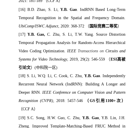
2021: 181-189
（
CCF A
）
[16]
B.D. Zhao, S. Li,
Y.B. Gao
. IndRNN Based Long-Term
Temporal Recognition in the Spatial and Frequency Domain.
UbiComp/ISWC Adjunct
, 2020: 368-372
（
国际竞赛二等奖
）
[17]
Y.B. Gao,
C. Zhu, S. Li, T.W. Yang. Source Distortion
Temporal Propagation Analysis for Random-Access Hierarchical
Video Coding Optimization.
IEEE
Transactions on
Circuits and
Systems for Video Technology
, 2019, 29(2): 546-559
（
ESI
高被
引论文
）
(
中科院一区
)
[18]
S. Li, W.Q. Li, C. Cook, C. Zhu,
Y.B. Gao
. Independently
Recurrent Neural Network (IndRNN): Building A Longer and
Deeper RNN.
IEEE Conference on Computer Vision and Pattern
Recognition (CVPR)
, 2018: 5457-546
（
GS
引用
1100+
次）
（
CCF A
）
[19]
S.C. Song, H.W. Guo, C. Zhu,
Y.B. Gao
, Y.B. Lin, J.H.
Zheng. Improved Template-Matching-Based FRUC Method in