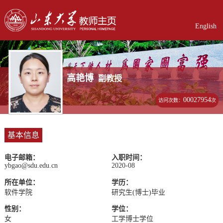
English
高艳博
副教授
00027954
访问次数：
次
基本信息
电子邮箱：
入职时间：
ybgao@sdu.edu.cn
2020-08
所在单位：
学历：
软件学院
研究生(博士)毕业
性别：
学位：
女
工学博士学位