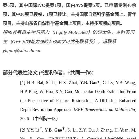
案
6
项，其中国际
IVC
提案
1
项，国内
AVS
提案
5
项。已申请专利
40
余
项，其中
30
项已授权，
1
项已转让。主持国家自然科学基金面上、青年
项目，主持山东省自然科学基金面上项目，主持多项横向项目。
招收具有自主学习能力（
Highly Motivated
）的硕士生、本科实习
C++ 实践能力强的专硕同学可
生（
优先联系我），请联系
ybgao@sdu.edu.cn.
部分代表性论文
(*
通讯作者，†共同一作
)
：
[1]
H.B. Bai, S. Li, H.X. Zhai,
Y.B. Gao*
, C. Lv, Y.B. Wang,
H.P. Ping, W. Hua, X.Y. Gao. Monocular Depth Estimation From
the Perspective of Feature Restoration: A Diffusion Enhanced
Depth Restoration Approach.
IEEE Transactions on Multimedia
,
2026
（中科院一区）
†
†
[2]
Y.Y. Li
,
Y.B. Gao
, S. Li, Z.Y. Du, J. Zhang, H. Yuan, M.