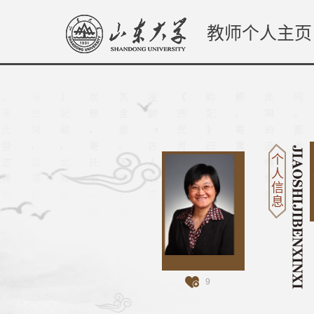
教师个人主页
个
人
信
息
9