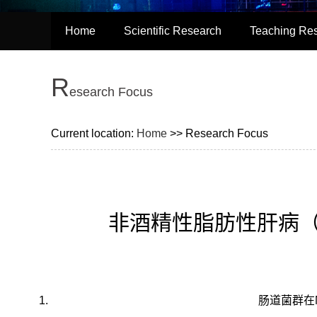
Home
Scientific Research
Teaching Re
R
esearch Focus
Current location:
Home
>> Research Focus
非酒精性脂肪性肝病（
肠道菌群在