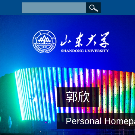
郭欣
Personal Homep