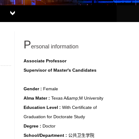
P
ersonal information
Associate Professor
Supervisor of Master's Candidates
Gender :
Female
Alma Mater :
Texas A&amp;M University
Education Level :
With Certificate of
Graduation for Doctorate Study
Degree :
Doctor
School/Department :
公共卫生学院