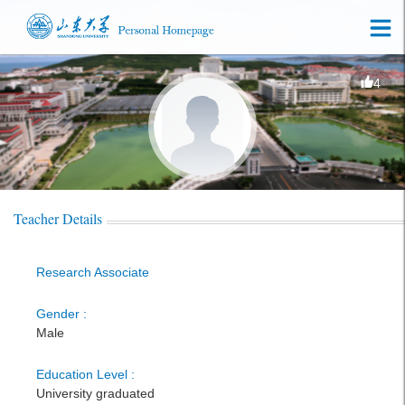
4
Teacher Details
Research Associate
Gender :
Male
Education Level :
University graduated