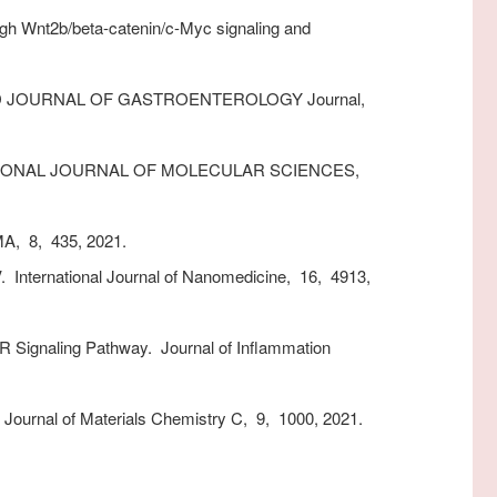
gh Wnt2b/beta-catenin/c-Myc signaling and
JOURNAL OF GASTROENTEROLOGY Journal,
IONAL JOURNAL OF MOLECULAR SCIENCES,
MA,
8,
435,
2021.
V.
International Journal of Nanomedicine,
16,
4913,
R Signaling Pathway.
Journal of Inflammation
Journal of Materials Chemistry C,
9,
1000,
2021.