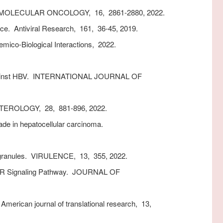
MOLECULAR ONCOLOGY,
16,
2861-2880,
2022.
ice.
Antiviral Research,
161,
36-45,
2019.
mico-Biological Interactions,
2022.
inst HBV.
INTERNATIONAL JOURNAL OF
TEROLOGY,
28,
881-896,
2022.
e in hepatocellular carcinoma.
granules.
VIRULENCE,
13,
355,
2022.
R Signaling Pathway.
JOURNAL OF
American journal of translational research,
13,