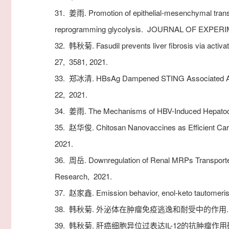
31.
姜雨. Promotion of epithelial-mesenchymal trans
reprogramming glycolysis.
JOURNAL OF EXPERI
32.
韩秋菊. Fasudil prevents liver fibrosis via activatin
27,
3581,
2021.
33.
郑冰清. HBsAg Dampened STING Associated Activ
22,
2021.
34.
姜雨. The Mechanisms of HBV-Induced Hepatoce
35.
赵华俊. Chitosan Nanovaccines as Efficient Carri
2021.
36.
周岳. Downregulation of Renal MRPs Transporter
Research,
2021.
37.
赵家鑫. Emission behavior, enol-keto tautomerism 
38.
韩秋菊. 外泌体在肿瘤免疫逃逸和耐受中的作用
39.
韩秋菊. 肝癌细胞异位过表达IL-12的抗肿瘤作用