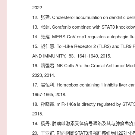
2022.
12.
张建. Cholesterol accumulation on dendritic cells 
13.
张建. Sorafenib combined with STAT3 knockdown
14.
张建. MERS-CoV nsp1 regulates autophagic flux 
15.
战仁慧. Toll-Like Receptor 2 (TLR2) and TLR9 Pla
AND IMMUNITY,
83,
1641-1649,
2015.
16.
隋强君. NK Cells Are the Crucial Antitumor Medi
2023,
2014.
17.
赵恒利. Homeobox containing 1 inhibits liver can
1657-1665,
2018.
18.
孙晓霞. miR-146a is directly regulated by STAT3 
2015.
19.
杨丹. 肿瘤雌激素受体信号通路及其与肿瘤免疫
20.
王亚群. 靶向阻断STAT3增强肝癌细胞H22对