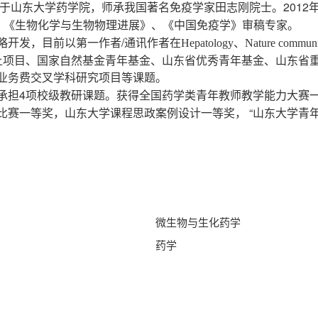
2012
于山东大学药学院，师承我国著名免疫学家田志刚院士。
、《生物化学与生物物理进展》、《中国免疫学》审稿专家。
/
略开发，目前以第一作者
通讯作者在Hepatology、Nature commun
上项目、国家自然基金青年基金、山东省优秀青年基金、山东省
业务费交叉学科研究项目等课题。
4
承担
项校级教研课题。获得全国药学类青年教师教学能力大赛
“
比赛一等奖，山东大学课程思政案例设计一等奖，
山东大学青
微生物与生化药学
药学