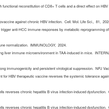
 functional reconstitution of CD8+ T cells and a direct effect on HBV
accine against chronic HBV infection.
Cell. Mol. Life Sci.,
81,
202
rigger anti-HCC immune responses by metabolic reprogramming of
une normalization.
IMMUNOLOGY,
2024.
aping liver immune microenvironment in TAA-induced in mice.
INTERN
rong immunogenicity and persistent virological suppression.
NPJ Vac
 HBV therapeutic vaccine reverses the systemic tolerance agai
s reverses chronic hepatitis B virus infection-induced dysfunction.
s reverses chronic hepatitis B virus infection-induced dysfunction.