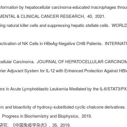
formation by hepatocellular carcinoma-educated macrophages throu
MENTAL & CLINICAL CANCER RESEARCH,
40,
2021.
g natural killer cells and suppressing hepatic stellate cells.
WORLD 
ation of NK Cells in HBeAg-Negative CHB Patients.
INTERNAT
llular Carcinoma.
JOURNAL OF HEPATOCELLULAR CARCINO
er Adjuvant System for IL-12 with Enhanced Protection Against HB
s in Acute Lymphoblastic Leukemia Mediated by the IL-6/STAT3/PX
and bioactivity of hydroxy-substituted cyclic chalcone derivatives.
.
Progress in Biochemistry and Biophysics,
2019.
研究.
《中国免疫学杂志》,
35,
2019.