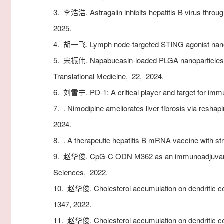
3.
李浩浩. Astragalin inhibits hepatitis B virus through
2025.
4.
胡一飞. Lymph node-targeted STING agonist nanov
5.
宋振伟. Napabucasin-loaded PLGA nanoparticles t
Translational Medicine,
22,
2024.
6.
刘雪宁. PD-1: A critical player and target for imm
7.
. Nimodipine ameliorates liver fibrosis via resh
2024.
8.
. A therapeutic hepatitis B mRNA vaccine with st
9.
赵华俊. CpG-C ODN M362 as an immunoadjuvant for
Sciences,
2022.
10.
赵华俊. Cholesterol accumulation on dendritic cell
1347,
2022.
11.
赵华俊. Cholesterol accumulation on dendritic cell