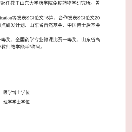
。曾
年起任教于山东大学药学院免疫药物学研究所
SCI
16
SCI
20
ication等发表
论文
篇，合作发表
论文
重点研发计划、山东省自然基金、中国博士后基金
一等奖、全国药学专业微课比赛一等奖、山东省高
”
年教师教学能手
称号。
医学博士学位
理学学士学位