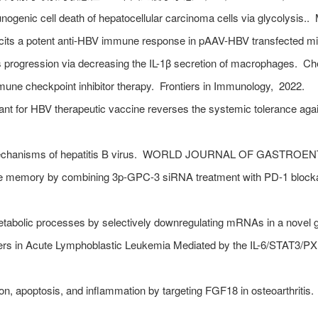
genic cell death of hepatocellular carcinoma cells via glycolysis..
cits a potent anti-HBV immune response in pAAV-HBV transfected m
 progression via decreasing the IL-1β secretion of macrophages.
Che
une checkpoint inhibitor therapy.
Frontiers in Immunology,
2022.
r HBV therapeutic vaccine reverses the systemic tolerance aga
anisms of hepatitis B virus.
WORLD JOURNAL OF GASTROEN
 memory by combining 3p-GPC-3 siRNA treatment with PD-1 blockad
bolic processes by selectively downregulating mRNAs in a novel 
s in Acute Lymphoblastic Leukemia Mediated by the IL-6/STAT3/PX
n, apoptosis, and inflammation by targeting FGF18 in osteoarthritis.