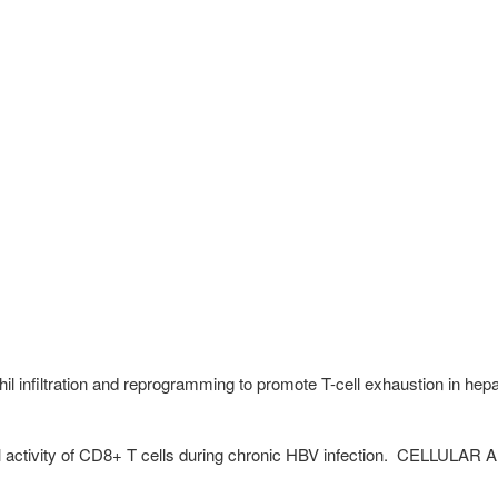
nfiltration and reprogramming to promote T-cell exhaustion in hepa
 activity of CD8+ T cells during chronic HBV infection.
CELLULAR 