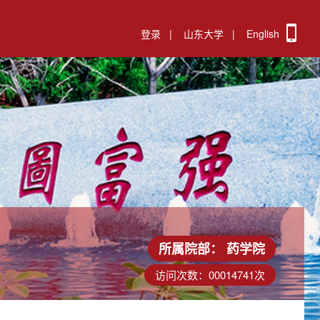
登录
|
山东大学
|
English
所属院部：
药学院
访问次数：
00014741
次