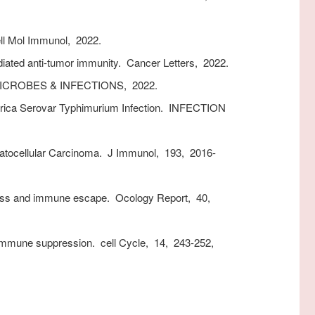
ll Mol Immunol,
2022.
ated anti-tumor immunity.
Cancer Letters,
2022.
CROBES & INFECTIONS,
2022.
ica Serovar Typhimurium Infection.
INFECTION
tocellular Carcinoma.
J Immunol,
193,
2016-
mness and immune escape.
Ocology Report,
40,
r immune suppression.
cell Cycle,
14,
243-252,