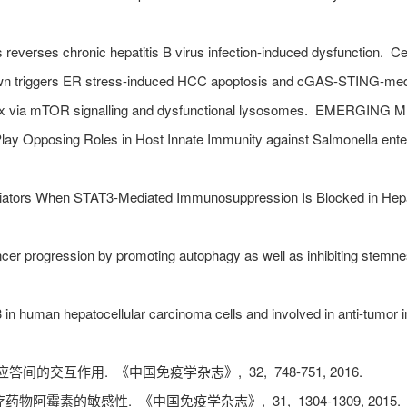
reverses chronic hepatitis B virus infection-induced dysfunction.
Ce
 triggers ER stress-induced HCC apoptosis and cGAS-STING-medi
via mTOR signalling and dysfunctional lysosomes.
EMERGING MI
y Opposing Roles in Host Innate Immunity against Salmonella enter
ators When STAT3-Mediated Immunosuppression Is Blocked in Hepa
cer progression by promoting autophagy as well as inhibiting ste
in human hepatocellular carcinoma cells and involved in anti-tumo
应答间的交互作用.
《中国免疫学杂志》,
32,
748-751,
2016.
化疗药物阿霉素的敏感性.
《中国免疫学杂志》,
31,
1304-1309,
2015.