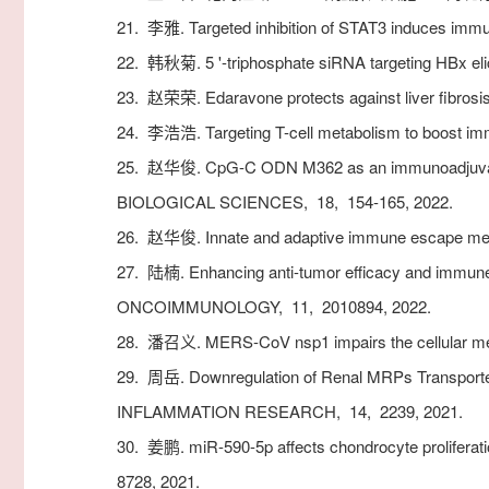
21.
李雅. Targeted inhibition of STAT3 induces immuno
22.
韩秋菊. 5 '-triphosphate siRNA targeting HBx eli
23.
赵荣荣. Edaravone protects against liver fibrosis
24.
李浩浩. Targeting T-cell metabolism to boost imm
25.
赵华俊. CpG-C ODN M362 as an immunoadjuvant fo
BIOLOGICAL SCIENCES,
18,
154-165,
2022.
26.
赵华俊. Innate and adaptive immune escape mech
27.
陆楠. Enhancing anti-tumor efficacy and immune
ONCOIMMUNOLOGY,
11,
2010894,
2022.
28.
潘召义. MERS-CoV nsp1 impairs the cellular meta
29.
周岳. Downregulation of Renal MRPs Transporter
INFLAMMATION RESEARCH,
14,
2239,
2021.
30.
姜鹏. miR-590-5p affects chondrocyte proliferatio
8728,
2021.