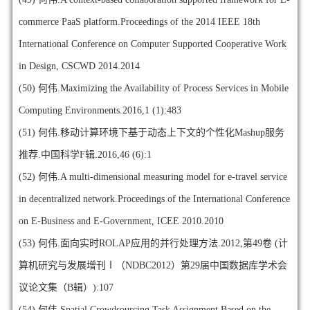
commerce PaaS platform.Proceedings of the 2014 IEEE 18th
International Conference on Computer Supported Cooperative Work
in Design, CSCWD 2014.2014
(50)
何伟.Maximizing the Availability of Process Services in Mobile
Computing Environments.2016,1 (1):483
(51)
何伟.移动计算环境下基于动态上下文的个性化Mashup服务
推荐.中国科学F辑.2016,46 (6):1
(52)
何伟.A multi-dimensional measuring model for e-travel service
in decentralized network.Proceedings of the International Conference
on E-Business and E-Government, ICEE 2010.2010
(53)
何伟.面向实时ROLAP应用的并行处理方法.2012,第49卷 (计
算机研究与发展增刊Ⅰ（NDBC2012）第29届中国数据库学术会
议论文集（B辑）):107
(54)
何伟.Spatial Crowdsourcing Task Assignment Based on the