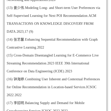
(13)
姜少伟.Modeling Long- and Short-term User Preferences via
Self-Supervised Learning for Next POI Recommendation.ACM
TRANSACTIONS ON KNOWLEDGE DISCOVERY FROM
DATA.2023,17 (9)
(14)
张艺馨.Enhancing Sequential Recommendation with Graph
Contrastive Learning.2022
(15)
Cross-Domain Disentangled Learning for E-Commerce Live
Streaming Recommendation.2023 IEEE 39th International
Conference on Data Engineering (ICDE).2023
(16)
钟海婷.Combining User Inherent and Contextual Preferences
for Online Recommendation in Location-based Services.ICSOC
2022.2022
(17)
李招明.Balancing Supply and Demand for Mobile
Crowdsourcing Services.ICSOC 2022.2022