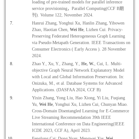
loading of pre-trained models for parallel inference
service provisioning，Parallel Computing
(CCF B期
刊)
. Volume 122, November 2024.
Hanrui Zhang, Yonghui Xu, Hanlin Zhang, Yibowen
Zhao, Haotian Chen,
Wei He
, Lizhen Cui. Privacy-
Preserving Federated Heterogeneous Graph Learning
via Pseudo-Metapath Generation. IEEE Transactions on
Consumer Electronics ( Early Access ). 28 November
2024.
Zhao Y., Xu, Y., Zhang, Y.,
He, W.
, Cui, L. Multi-
objective Graph Neural Network Explanatory Model
with Local and Global Information Preservation. In:
Onizuka, M., et al. Database Systems for Advanced
Applications. (DASFAA 2024,
CCF B)
Yixin Zhang, Yong Liu, Hao Xiong, Yi Liu, Fuqiang
Yu,
Wei He
, Yonghui Xu, Lizhen Cui, Chunyan Miao.
Cross-Domain Disentangled Learning for E-Commerce
Live Streaming Recommendation 39th IEEE
International Conference on Data Engineering(IEEE
ICDE 2023, CCF A), April 2023.
Feng
long Cai; Dong Yuan; Mengwei Xie;
Wei