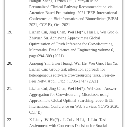
Honglu Zhang, Lizhen Cui, Chunyan Miao.
Personalized Clinical Pathway Recommendation via
Attention Based Pre-training. 2021 IEEE International
Conference on Bioinformatics and Biomedicine (BIBM
2021, CCF B), Oct. 2021.
Lizhen Cui, Jing Chen,
Wei He(*)
, Hui Li, Wei Guo &
Zhiyuan Su. Achieving Approximate Global
Optimization of Truth Inference for Crowdsourcing
Microtasks, Data Science and Engineering volume 6,
pages294–309 (2021)
Xiaojing Yin, Jiwei Huang,
Wei He
, Wei Guo, Han Yu,
Lizhen Cui: Group task allocation approach for
heterogeneous software crowdsourcing tasks. Peer-to-
Peer Netw. Appl. 14(3): 1736-1747 (2021)
Lizhen Cui; Jing Chen;
Wei He(*)
; Wei Guo . Answer
Aggregation for Crowdsourcing Microtasks using
Approximate Global Optimal Searching. 2020 IEEE
International Conference on Web Services (ICWS 2020,
CCF B)
X Lian
，
W He(*)
，L Cui，H Li，L Liu. Task
Assignment with Consensus Decision for Spatial