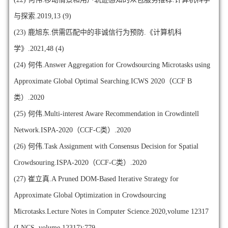
与探索.2019,13 (9)
(23)
鹿旭东.供需匹配中的非诚信行为预防.《计算机科
学》.2021,48 (4)
(24)
何伟.Answer Aggregation for Crowdsourcing Microtasks using
Approximate Global Optimal Searching.ICWS 2020（CCF B
类）.2020
(25)
何伟.Multi-interest Aware Recommendation in Crowdintell
Network.ISPA-2020（CCF-C类）.2020
(26)
何伟.Task Assignment with Consensus Decision for Spatial
Crowdsouring.ISPA-2020（CCF-C类）.2020
(27)
崔立真.A Pruned DOM-Based Iterative Strategy for
Approximate Global Optimization in Crowdsourcing
Microtasks.Lecture Notes in Computer Science.2020,volume 12317
(LNCS, volume 12317):779