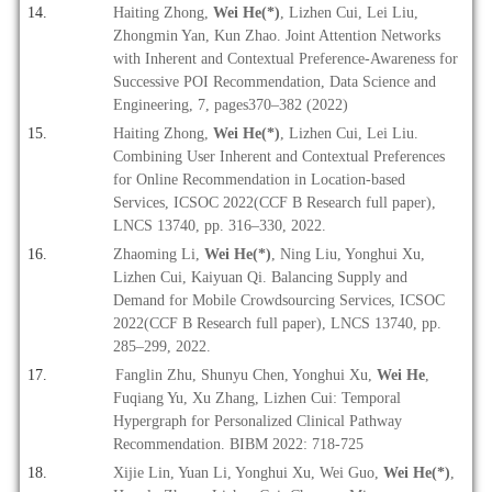
Haiting Zhong,
Wei He(*)
, Lizhen Cui, Lei Liu,
Zhongmin Yan, Kun Zhao. Joint Attention Networks
with Inherent and Contextual Preference
‑
Awareness for
Successive POI Recommendation, Data Science and
Engineering, 7, pages370–382 (2022)
Haiting Zhong,
Wei He(*)
, Lizhen Cui, Lei Liu.
Combining User Inherent and Contextual Preferences
for Online Recommendation in Location-based
Services, ICSOC 2022(CCF B Research full paper),
LNCS 13740, pp. 316–330, 2022.
Zhaoming Li,
Wei He
(*)
, Ning Liu, Yonghui Xu,
Lizhen Cui, Kaiyuan Qi. Balancing Supply and
Demand for Mobile Crowdsourcing Services, ICSOC
2022(CCF B Research full paper), LNCS 13740, pp.
285–299, 2022.
Fanglin Zhu, Shunyu Chen, Yonghui Xu,
Wei He
,
Fuqiang Yu, Xu Zhang, Lizhen Cui: Temporal
Hypergraph for Personalized Clinical Pathway
Recommendation. BIBM 2022: 718-725
Xijie Lin, Yuan Li, Yonghui Xu, Wei Guo,
Wei He(*)
,