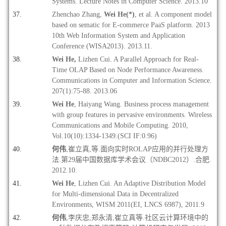
Systems. Lecture Notes in Computer Science. 2013.10
Zhenchao Zhang,
Wei He(*)
, et al. A component model
based on sematic for E
‐commerce PaaS platform. 2013
10th Web Information System and Application
Conference (WISA2013). 2013.11.
Wei He,
Lizhen Cui. A Parallel Approach for Real-
Time OLAP Based on Node Performance Awareness.
Communications in Computer and Information Science.
207(1):75-88. 2013.06
Wei He
, Haiyang Wang. Business process management
with group features in pervasive environments. Wireless
Communications and Mobile Computing. 2010,
Vol.10(10):1334-1349.(SCI IF:0.96)
何伟
,崔立真,等.面向实时ROLAP应用的并行处理方
法.第29届中国数据库学术会议（NDBC2012）.合肥.
2012.10.
Wei He
, Lizhen Cui. An Adaptive Distribution Model
for Multi-dimensional Data in Decentralized
Environments, WISM 2011(EI, LNCS 6987), 2011.9
何伟
,李庆忠,郑永清,崔立真等.社区云计算环境中的