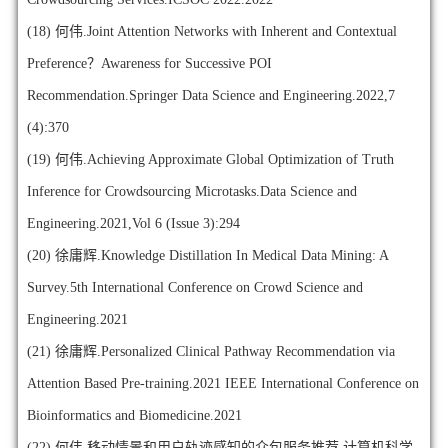
(18)
何伟.Joint Attention Networks with Inherent and Contextual
Preference？Awareness for Successive POI
Recommendation.Springer Data Science and Engineering.2022,7
(4):370
(19)
何伟.Achieving Approximate Global Optimization of Truth
Inference for Crowdsourcing Microtasks.Data Science and
Engineering.2021,Vol 6 (Issue 3):294
(20)
徐庸辉.Knowledge Distillation In Medical Data Mining: A
Survey.5th International Conference on Crowd Science and
Engineering.2021
(21)
徐庸辉.Personalized Clinical Pathway Recommendation via
Attention Based Pre-training.2021 IEEE International Conference on
Bioinformatics and Biomedicine.2021
(22)
何伟.移动情景和用户轨迹感知的众包服务推荐.计算机科学