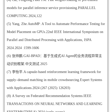
models for parallel inference service provisioning.PARALLEL
COMPUTING.2024,122
(5)
Yang, Zhe.AutoMP: A Tool to Automate Performance Testing for
Model Placement on GPUs.22nd IEEE International Symposium on
Parallel and Distributed Processing with Applications, ISPA
2024.2024 :1599-1606
(6)
张帅鹏.GAI-BPAD：基于生成式AI Agent的业务流程异常主
动识别框架.中文测试.2025
(7)
李怡平.A capsule-based reinforcement learning framework for
supply–demand matching in mobile crowdsourcing.Expert Systems
with Applications.2024 (267 (2025) 126203)
(8)
A Survey on Federated Recommendation Systems.IEEE
TRANSACTIONS ON NEURAL NETWORKS AND LEARNING
SYSTEMS(TNNLS).2024 (early access)