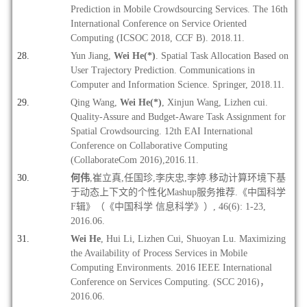
Prediction in Mobile Crowdsourcing Services. The 16th
International Conference on Service Oriented
Computing (ICSOC 2018, CCF B). 2018.11.
Yun Jiang,
Wei He(*)
. Spatial Task Allocation Based on
User Trajectory Prediction. Communications in
Computer and Information Science. Springer, 2018.11.
Qing Wang,
Wei He(*)
, Xinjun Wang, Lizhen cui.
Quality-Assure and Budget-Aware Task Assignment for
Spatial Crowdsourcing. 12th EAI International
Conference on Collaborative Computing
(CollaborateCom 2016),2016.11.
何伟
,崔立真,任国珍,李庆忠,李婷.移动计算环境下基
于动态上下文的个性化Mashup服务推荐.《中国科学
F辑》（《中国科学 信息科学》）, 46(6): 1-23,
2016.06.
Wei He
, Hui Li, Lizhen Cui, Shuoyan Lu. Maximizing
the Availability of Process Services in Mobile
Computing Environments. 2016 IEEE International
Conference on Services Computing. (SCC 2016)
，
2016.06.