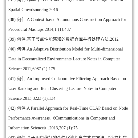
Spatial Crowdsourcing.2016
(38)
何伟.A Context-based Autonomous Construction Approach for
Procedural Mashups.2014,1 (1):487
(39)
何伟.基于节点性能感知的数据仓库并行处理方法.2012
(40)
何伟.An Adaptive Distribution Model for Multi-dimensional
Data in Decentralized Environments.Lecture Notes in Computer
Science.2011,6987 (1):175
(41)
何伟.An Improved Collaborative Filtering Approach Based on
User Ranking and Item Clustering.Lecture Notes in Computer
Science.2013,8223 (1):134
(42)
何伟.A Parallel Approach for Real-Time OLAP Based on Node
Performance Awareness.《Communications in Computer and
Information Science》.2013,207 (1):75
(43)
何伟.基于用户偏好的个性化流程自主构建方法.《计算机集