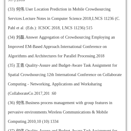
(33)
何伟.User Location Prediction in Mobile Crowdsourcing
Services.Lecture Notes in Computer Science.2018,LNCS 11236 (C.
Pahl et al. (Eds.): ICSOC 2018, LNCS 11236):515
(34)
刘磊.Answer Aggregation of Crowdsourcing Employing an
Improved EM-Based Approach.International Conference on
Algorithms and Architectures for Parallel Processing.2018
(35)
王青.Quality-Assure and Budget-Aware Task Assignment for
Spatial Crowdsourcing.12th International Conference on Collaborate
Computing - Networking, Applications and Worksharing
(CollaborateCo.2017,201 :60
(36)
何伟.Business process management with group features in
pervasive environments.Wireless Communications & Mobile
Computing.2010,10 (10):1334
(37)
何伟.Quality-Assure and Budget-Aware Task Assignment for