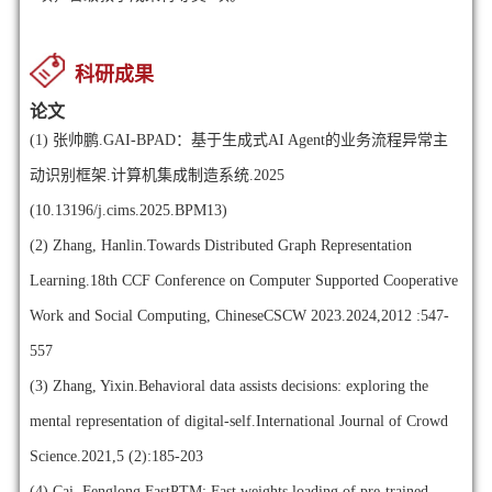
科研成果
论文
(1)
张帅鹏.GAI-BPAD：基于生成式AI Agent的业务流程异常主
动识别框架.计算机集成制造系统.2025
(10.13196/j.cims.2025.BPM13)
(2)
Zhang, Hanlin.Towards Distributed Graph Representation
Learning.18th CCF Conference on Computer Supported Cooperative
Work and Social Computing, ChineseCSCW 2023.2024,2012 :547-
557
(3)
Zhang, Yixin.Behavioral data assists decisions: exploring the
mental representation of digital-self.International Journal of Crowd
Science.2021,5 (2):185-203
(4)
Cai, Fenglong.FastPTM: Fast weights loading of pre-trained