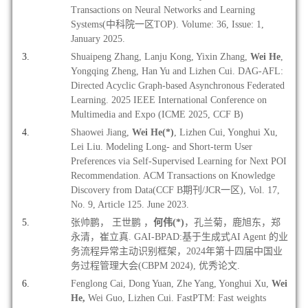
Transactions on Neural Networks and Learning
Systems(中科院一区TOP). Volume: 36, Issue: 1,
January 2025.
Shuaipeng Zhang, Lanju Kong, Yixin Zhang,
Wei He
,
Yongqing Zheng, Han Yu and Lizhen Cui. DAG-AFL:
Directed Acyclic Graph-based Asynchronous Federated
Learning. 2025 IEEE International Conference on
Multimedia and Expo (ICME 2025, CCF B)
Shaowei Jiang,
Wei He(*)
, Lizhen Cui, Yonghui Xu,
Lei Liu. Modeling Long- and Short-term User
Preferences via Self-Supervised Learning for Next POI
Recommendation. ACM Transactions on Knowledge
Discovery from Data(CCF B期刊/JCR一区), Vol. 17,
No. 9, Article 125.
June 2023.
张帅鹏， 王世鹏 ，
何伟
(*)
，孔兰菊，鹿旭东，郑
永清，崔立真. GAI-BPAD:基于生成式AI Agent 的业
务流程异常主动识别框架，2024年第十四届中国业
务过程管理大会(CBPM 2024), 优秀论文.
Fenglong Cai, Dong Yuan, Zhe Yang, Yonghui Xu,
Wei
He,
Wei Guo, Lizhen Cui. FastPTM: Fast weights