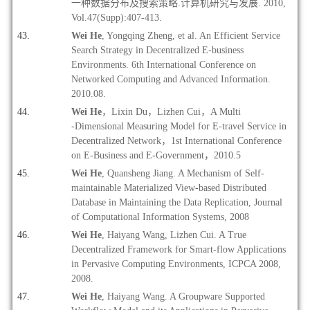
一种数据分布及搜索策略.计算机研究与发展. 2010,
Vol.47(Supp):407-413.
Wei He
, Yongqing Zheng, et al. An Efficient Service
Search Strategy in Decentralized E-business
Environments. 6th International Conference on
Networked Computing and Advanced Information.
2010.08.
Wei He
，Lixin Du，Lizhen Cui，A Multi
‐Dimensional Measuring Model for E‐travel Service in
Decentralized Network，1st International Conference
on E-Business and E-Government，2010.5
Wei He
, Quansheng Jiang. A Mechanism of Self-
maintainable Materialized View-based Distributed
Database in Maintaining the Data Replication, Journal
of Computational Information Systems, 2008
Wei He
, Haiyang Wang, Lizhen Cui. A True
Decentralized Framework for Smart-flow Applications
in Pervasive Computing Environments, ICPCA 2008,
2008.
Wei He
, Haiyang Wang. A Groupware Supported