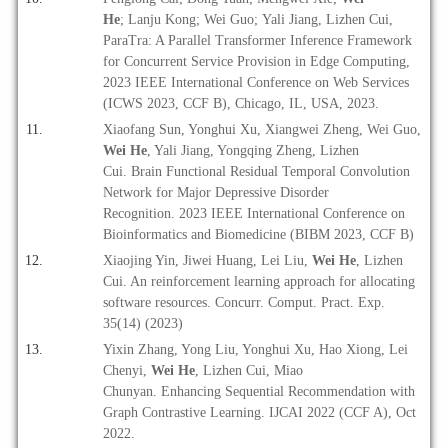
He
; Lanju Kong; Wei Guo; Yali Jiang, Lizhen Cui
,
ParaTra: A Parallel Transformer Inference Framework
for Concurrent Service Provision in Edge Computing,
2023 IEEE International Conference on Web Services
(ICWS 2023, CCF B), Chicago, IL, USA, 2023.
Xiaofang Sun, Yonghui Xu, Xiangwei Zheng, Wei Guo,
Wei He
, Yali Jiang, Yongqing Zheng, Lizhen
Cui.
Brain Functional Residual Temporal Convolution
Network for Major Depressive Disorder
Recognition
.
2023 IEEE International Conference on
Bioinformatics and Biomedicine (BIBM 2023, CCF B)
Xiaojing Yin, Jiwei Huang, Lei Liu,
Wei He
, Lizhen
Cui. An reinforcement learning approach for allocating
software resources. Concurr. Comput. Pract. Exp.
35(14) (2023)
Yixin Zhang, Yong Liu, Yonghui Xu, Hao Xiong, Lei
Chenyi,
Wei He
, Lizhen Cui, Miao
Chunyan. Enhancing Sequential Recommendation with
Graph Contrastive Learning. IJCAI 2022 (CCF A), Oct
2022.