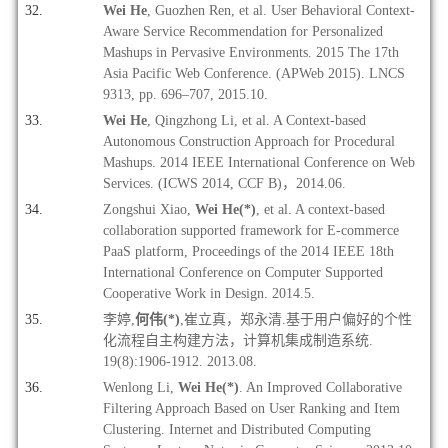
Wei He
, Guozhen Ren, et al. User Behavioral Context-
Aware Service Recommendation for Personalized
Mashups in Pervasive Environments. 2015 The 17th
Asia Pacific Web Conference. (APWeb 2015). LNCS
9313, pp. 696
–707, 2015.10.
Wei He
, Qingzhong Li, et al. A Context-based
Autonomous Construction Approach for Procedural
Mashups. 2014 IEEE International Conference on Web
Services. (ICWS 2014, CCF B)
，2014.06.
Zongshui Xiao,
Wei He(*)
, et al. A context-based
collaboration supported framework for E-commerce
PaaS platform, Proceedings of the 2014 IEEE 18th
International Conference on Computer Supported
Cooperative Work in Design. 2014.5.
李婷,
何伟(*)
,崔立真，郑永清.基于用户偏好的个性
化流程自主构建方法，计算机集成制造系统.
19(8):1906-1912. 2013.08.
Wenlong Li,
Wei He(*)
. An Improved Collaborative
Filtering Approach Based on User Ranking and Item
Clustering. Internet and Distributed Computing