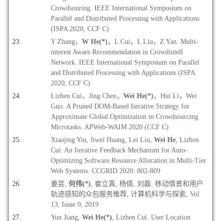
Crowdsouring. IEEE International Symposium on
Parallel and Distributed Processing with Applications
(ISPA 2020, CCF C)
Y Zhang
，
W He(*)
，L Cui，L Liu，Z Yan. Multi-
interest Aware Recommendation in Crowdintell
Network. IEEE International Symposium on Parallel
and Distributed Processing with Applications (ISPA
2020, CCF C)
Lizhen Cui
，Jing Chen，
Wei He(*)
，Hui Li，Wei
Guo. A Pruned DOM-Based Iterative Strategy for
Approximate Global Optimization in Crowdsourcing
Microtasks. APWeb-WAIM 2020 (CCF C)
Xiaojing Yin, Jiwei Huang, Lei Liu,
Wei He
, Lizhen
Cui: An Iterative Feedback Mechanism for Auto-
Optimizing Software Resource Allocation in Multi-Tier
Web Systems. CCGRID 2020: 802-809
姜芸,
何伟(*)
, 崔立真, 杨倩, 刘磊. 移动情景和用户
轨迹感知的众包服务推荐, 计算机科学与探索, Vol
13, Issue 9, 2019
Yun Jiang,
Wei He(*)
, Lizhen Cui. User Location