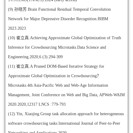
(9)
孙晓芳.Brain Functional Residual Temporal Convolution
Network for Major Depressive Disorder Recognition.BIBM
2023.2023
(10)
崔立真.Achieving Approximate Global Optimization of Truth
Inference for Crowdsourcing Microtasks.Data Science and
Engineering.2020,6 (3):294-309
(11)
崔立真.A Pruned DOM-Based Iterative Strategy for
Approximate Global Optimization in Crowdsourcing？
Microtasks.4th Asia-Pacific Web and Web-Age Information
Management, Joint Conference on Web and Big Data, APWeb-WAIM
2020.2020,12317 LNCS :779-793
(12)
Yin, Xiaojing.Group task allocation approach for heterogeneous
software crowdsourcing tasks.International Journal of Peer-to-Peer
Networking and Applications.2020