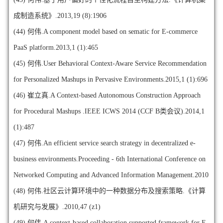
成制造系统》.2013,19 (8):1906
(44)
何伟.A component model based on sematic for E-commerce
PaaS platform.2013,1 (1):465
(45)
何伟.User Behavioral Context-Aware Service Recommendation
for Personalized Mashups in Pervasive Environments.2015,1 (1):696
(46)
崔立真.A Context-based Autonomous Construction Approach
for Procedural Mashups .IEEE ICWS 2014 (CCF B类会议).2014,1
(1):487
(47)
何伟.An efficient service search strategy in decentralized e-
business environments.Proceeding - 6th International Conference on
Networked Computing and Advanced Information Management.2010
(48)
何伟.社区云计算环境中的一种数据分布及搜索策略.《计算
机研究与发展》.2010,47 (z1)
(49)
何伟.A context-based collaboration supported framework for E-