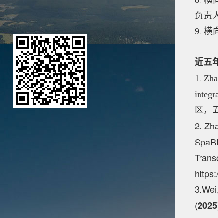
8.
负责
9. 
近五
1.
Zha
integr
区，五
2.
Zha
SpaBE
Trans
https:
3.Wei,
(
2025