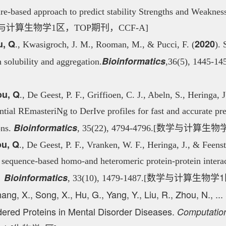
ure-based approach to predict stability Strengths and Weakn
与计算生物学1区，TOP期刊，CCF-A]
u, Q
2020
., Kwasigroch, J. M., Rooman, M., & Pucci, F. (
). 
Bioinformatics
n solubility and aggregation.
,36(5), 1445-14
u, Q
., De Geest, P. F., Griffioen, C. J., Abeln, S., Heringa, 
tial REmasteriNg to DerIve profiles for fast and accurate pre
数学与计算生物学
Bioinformatics
ons.
, 35(22), 4794-4796.[
u, Q
., De Geest, P. F., Vranken, W. F., Heringa, J., & Feenst
: sequence-based homo-and heteromeric protein-protein interac
数学与计算生物学1
Bioinformatics
.
, 33(10), 1479-1487.[
ang, X., Song, X., Hu, G., Yang, Y., Liu, R., Zhou, N., ..
dered Proteins in Mental Disorder Diseases.
Computation