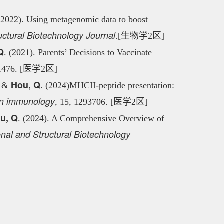
 (2022). Using metagenomic data to boost
ctural Biotechnology Journal
.[生物学2区]
Q
. (2021). Parents’ Decisions to Vaccinate
, 1476. [医学2区]
Hou, Q
. &
. (2024)MHCII-peptide presentation:
 in immunology
, 15, 1293706. [医学2区]
u, Q
. (2024). A Comprehensive Overview of
nal and Structural Biotechnology