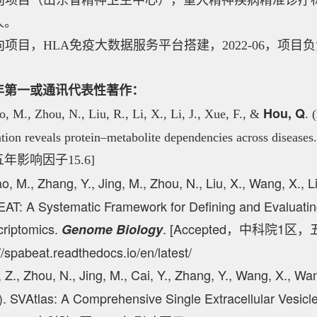
 横向项目（山东省精神卫生中心），
重大精神疾病
精准诊疗标
人。
横向项目，
HLA免疫大数据服务平台搭建
，2022-06，项目
年第一或通讯代表性著作：
Hou, Q
o, M., Zhou, N., Liu, R., Li, X., Li, J., Xue, F., &
. (
ation reveals protein–metabolite dependencies across diseases
年影响因子15.6]
o, M., Zhang, Y., Jing, M., Zhou, N., Liu, X., Wang, X., L
AT: A Systematic Framework for Defining and Evaluating
criptomics.
. [Accepted，中科院1区
Genome Biology
//spabeat.readthedocs.io/en/latest/
 Z., Zhou, N., Jing, M., Cai, Y., Zhang, Y., Wang, X., Wa
). SVAtlas: A Comprehensive Single Extracellular Vesic