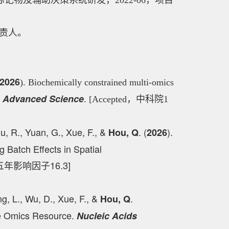
记物及辅助决策系统研发，2022-06，项目
负责人。
2026
). Biochemically constrained multi-omics
Advanced Science
.
. [Accepted，中科院1
iu, R., Yuan, G., Xue, F., &
. (
).
Hou, Q
2026
 Batch Effects in Spatial
，五年影响因子16.3]
ng, L., Wu, D., Xue, F., &
.
Hou, Q
le Omics Resource.
Nucleic Acids