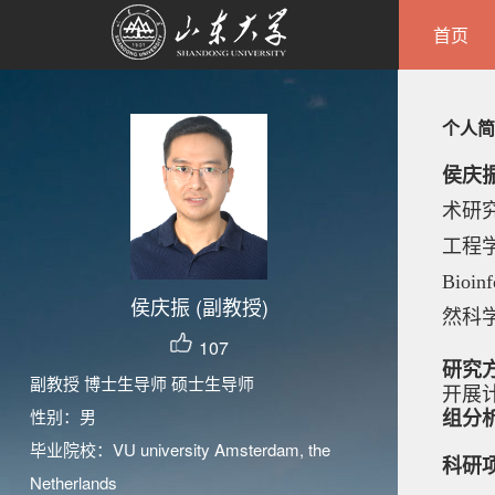
首页
个人简
侯庆
术研
工程学会
Bioinf
侯庆振 (副教授)
然科
107
研究
副教授 博士生导师 硕士生导师
开展
组分
性别：男
毕业院校：VU university Amsterdam, the
科研
Netherlands