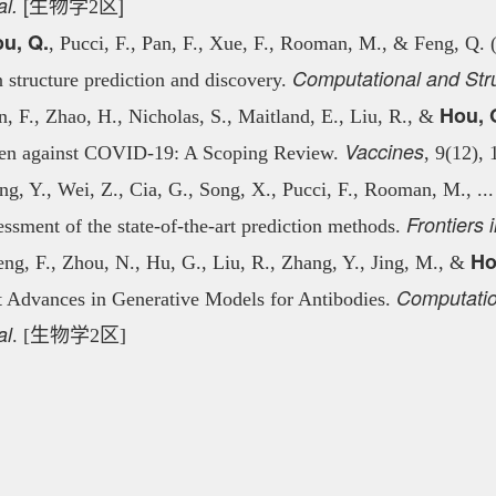
[
]
al.
生物学2区
u, Q.
, Pucci, F., Pan, F., Xue, F., Rooman, M., & Feng, Q.
Computational and Stru
n structure prediction and discovery.
Hou, 
n, F., Zhao, H., Nicholas, S., Maitland, E., Liu, R., &
Vaccines
ren against COVID-19: A Scoping Review.
, 9(12)
ng, Y., Wei, Z., Cia, G., Song, X., Pucci, F., Rooman, M., ..
Frontiers
essment of the state-of-the-art prediction methods.
Ho
ng, F., Zhou, N., Hu, G., Liu, R., Zhang, Y., Jing, M., &
Computatio
 Advances in Generative Models for Antibodies.
al
. [生物学2区]