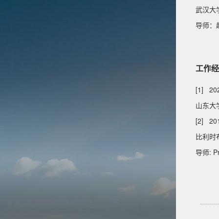
武汉大学
导师：
工作经
[1] 2
山东大
[2] 20
比利时
导师: Pr