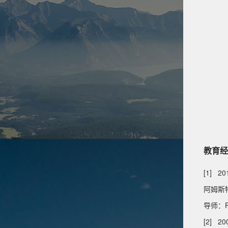
教育经
[1] 20
阿姆斯特
导师：Pro
[2] 20