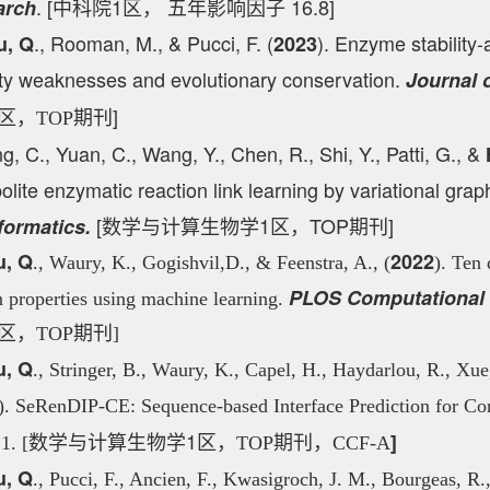
. [中科院1区， 五年影响因子 16.8]
arch
., Rooman, M., & Pucci, F. (
). Enzyme stability-a
u, Q
2023
lity weaknesses and evolutionary conservation.
Journal 
]
区，TOP期刊
, C., Yuan, C., Wang, Y., Chen, R., Shi, Y., Patti, G., &
olite enzymatic reaction link learning by variational gr
[数学与计算生物学1区，TOP期刊]
formatics.
u, Q
2022
., Waury, K., Gogishvil,D., & Feenstra, A., (
). Ten 
PLOS Computational 
n properties using machine learning.
区，TOP期刊]
u, Q
., Stringer, B., Waury, K., Capel, H., Haydarlou, R., Xue,
). SeRenDIP-CE: Sequence-based Interface Prediction for Co
数学与计算生物学1区
]
1. [
，TOP期刊，CCF-A
u, Q
., Pucci, F., Ancien, F., Kwasigroch, J. M., Bourgeas, 