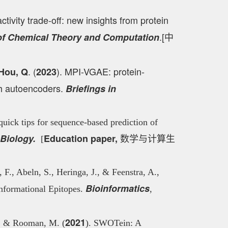
ctivity trade-off: new insights from protein
.
[
of Chemical Theory and Computation
中
. (
). MPI-VGAE: protein-
Hou, Q
2023
aph autoencoders.
Briefings in
quick tips for sequence-based prediction of
Biology.
Education paper,
[
数学与计算生
 F., Abeln, S., Heringa, J., & Feenstra, A.,
Bioinformatics
nformational Epitopes.
,
2021
R., & Rooman, M. (
). SWOTein: A