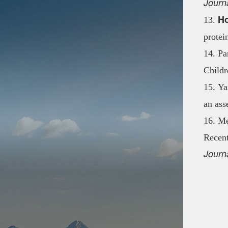
Journ
Ho
13.
protei
14. Pa
Child
15. Ya
an ass
16. Me
Recent
Journ