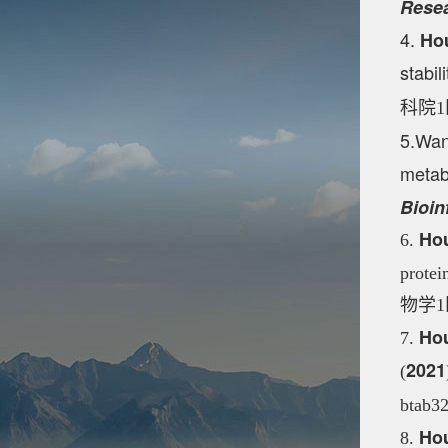
Rese
4.
Ho
stabi
科院1
5.Wang
metab
Bioin
Ho
6.
protei
物学1
Ho
7.
2021
(
btab32
Ho
8.