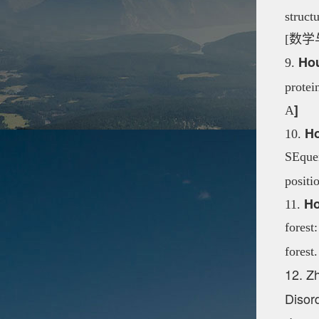
struct
[数学
Ho
9.
protei
]
A
Ho
10.
SEquen
positi
Ho
11.
forest
forest
12. Zh
Disor