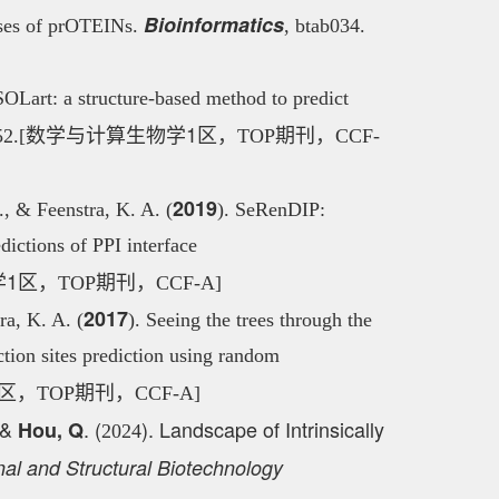
Bioinformatics
esses of prOTEINs.
, btab034.
SOLart: a structure-based method to predict
数学与计算生物学1区
52.[
，TOP期刊，CCF-
2019
J., & Feenstra, K. A. (
). SeRenDIP:
dictions of PPI interface
1区
，TOP期刊，CCF-A
]
2017
ra, K. A. (
). Seeing the trees through the
tion sites prediction using random
区
，TOP期刊，CCF-A]
. &
. (
). Landscape of Intrinsically
Hou, Q
2024
al and Structural Biotechnology