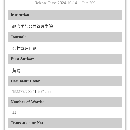
Release Time:2024-10-14 Hits:
309
Institution:
政治学与公共管理学院
Journal:
公共管理评论
First Author:
黄晴
Document Code:
1833775392418271233
Number of Words:
13
Translation or Not: