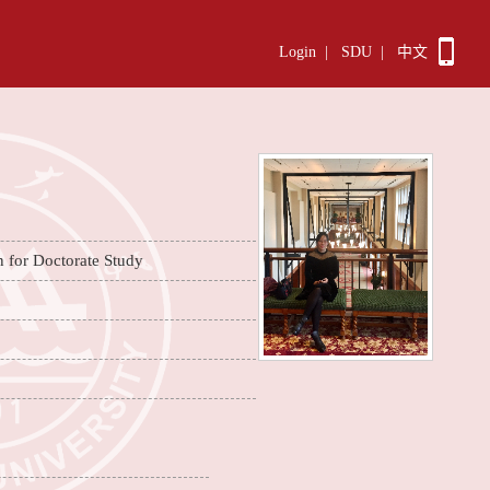
Login
|
SDU
|
中文
n for Doctorate Study