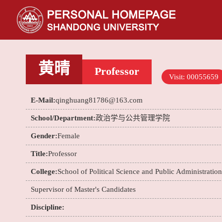
黄晴
Professor
Visit:
00055659
E-Mail:
qinghuang81786@163.com
School/Department:
政治学与公共管理学院
Gender:
Female
Title:
Professor
College:
School of Political Science and Public Administration
Supervisor of Master's Candidates
Discipline: