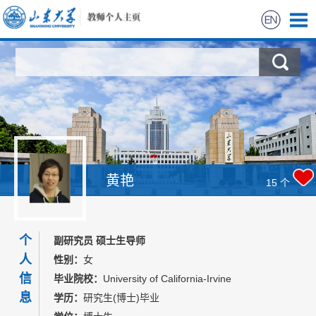
首页
科学研究
教学研究
获奖信息
黄艳
15
个
招生信息
个
副研究员 硕士生导师
学生信息
人
性别：
女
信
毕业院校：
University of California-Irvine
我的相册
息
学历：
研究生(博士)毕业