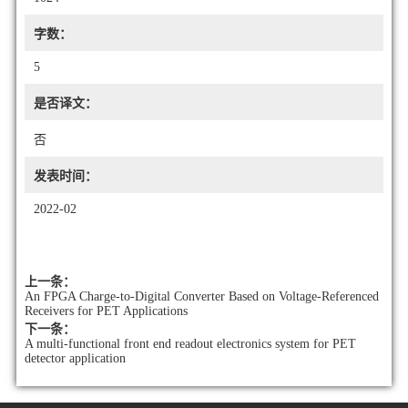
字数：
5
是否译文：
否
发表时间：
2022-02
上一条：
An FPGA Charge-to-Digital Converter Based on Voltage-Referenced
Receivers for PET Applications
下一条：
A multi-functional front end readout electronics system for PET
detector application