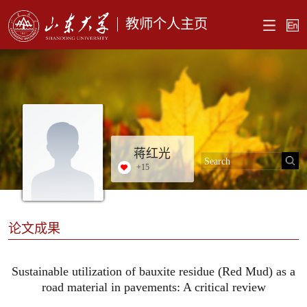
教师个人主页
蒋红光
+
15
论文成果
Sustainable utilization of bauxite residue (Red Mud) as a
road material in pavements: A critical review