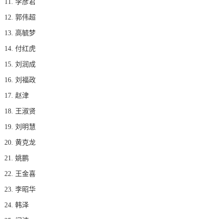
11. 李彦君
12. 郭伟超
13. 高毓梦
14. 付红虎
15. 刘润成
16. 刘福政
17. 赵津
18. 王淑贤
19. 刘明慧
20. 黄克龙
21. 姚鹏
22. 王金喜
23. 李昭华
24. 韩泽