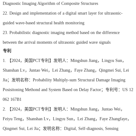
Diagnostic Imaging Algorithm of Composite Structures
22. Design and implementation of a digital smart layer for ultrasonic-
guided wave-based structural health monitoring
23. Probabilistic diagnostic imaging method based on the difference
between the arrival moments of ultrasonic guided wave signals
专利
1.
【2024，美国PCT专利】发明人：Mingshun Jiang，Lingyu Sun，
Shanshan Lv，Juntao Wei，Lei Zhang，Faye Zhang，Qingmei Sui, Lei
Jia；发明名称：Probability Multiply-sum Structural Damage Imaging
Posisitoning Methond and System Based on Delay Factor；专利号：US 12
062 167B1
2.
【2024，美国PCT专利】发明人：Mingshun Jiang，Juntao Wei，
Feiyu Teng，Shanshan Lv，Lingyu Sun，Lei Zhang，Faye Zhangfaye，
Qingmei Sui, Lei Jia；发明名称：Digital, Self-diagnosis, Sensing