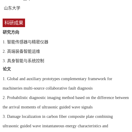
山东大学
科研成果
研究方向
1.
智能传感器与精密仪器
2.
高端装备智能运维
3.
具身智能与系统控制
论文
1. Global and auxiliary prototypes complementary framework for
machineries multi-source collaborative fault diagnosis
2. Probabilistic diagnostic imaging method based on the difference between
the arrival moments of ultrasonic guided wave signals
3. Damage localization in carbon fiber composite plate combining
ultrasonic guided wave instantaneous energy characteristics and