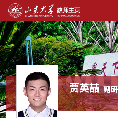
贾英喆
副研