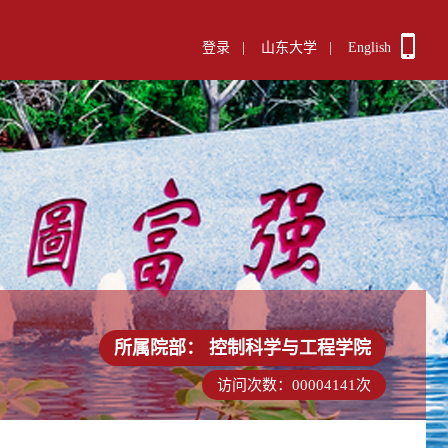
登录
|
山东大学
|
English
所属院部：
控制科学与工程学院
访问次数：
00004141
次