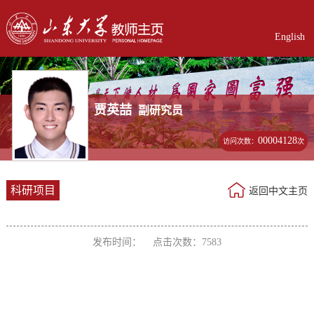
English
贾英喆
副研究员
00004128
访问次数：
次
科研项目
返回中文主页
发布时间： 点击次数：
7583