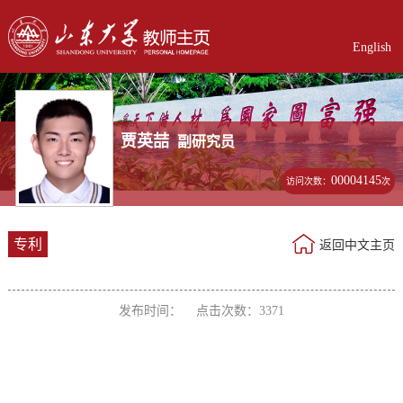
English
贾英喆
副研究员
00004145
访问次数：
次
专利
返回中文主页
发布时间： 点击次数：
3371