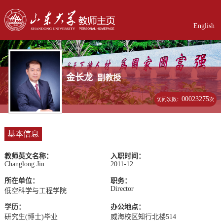
English
金长龙
副教授
00023275
访问次数：
次
基本信息
教师英文名称：
入职时间：
Changlong Jin
2011-12
所在单位：
职务：
Director
低空科学与工程学院
学历：
办公地点：
研究生(博士)毕业
威海校区知行北楼514