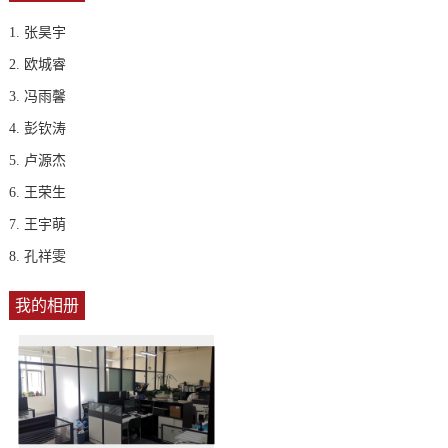
1. 张昊宇
2. 欧城睿
3. 冯雨馨
4. 彭钦涛
5. 卢源杰
6. 王荣生
7. 王宇萌
8. 孔祥雯
我的相册