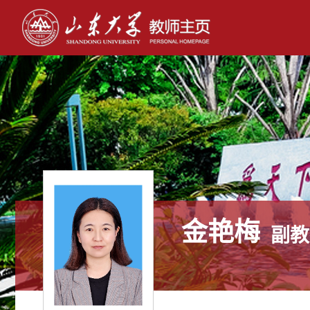
金艳梅
副教