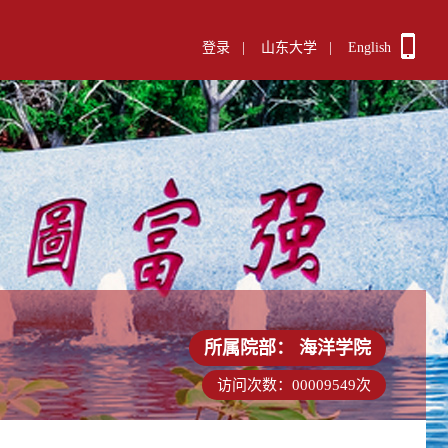
登录
|
山东大学
|
English
所属院部：
海洋学院
访问次数：
00009549
次