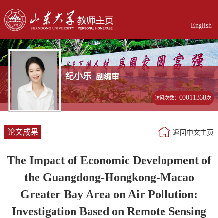
English
纪小乐
副编审
00011368
访问次数：
次
论文成果
返回中文主页
The Impact of Economic Development of
the Guangdong-Hongkong-Macao
Greater Bay Area on Air Pollution:
Investigation Based on Remote Sensing