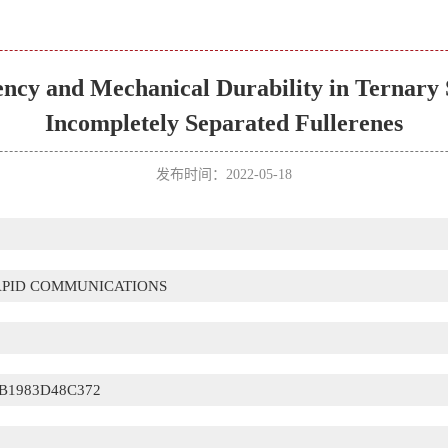
ency and Mechanical Durability in Ternary 
Incompletely Separated Fullerenes
发布时间：2022-05-18
PID COMMUNICATIONS
B1983D48C372