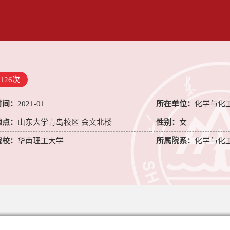
126
次
时间：
2021-01
所在单位：
化学与化
地点：
山东大学青岛校区 会文北楼
性别：
女
院校：
华南理工大学
所属院系：
化学与化