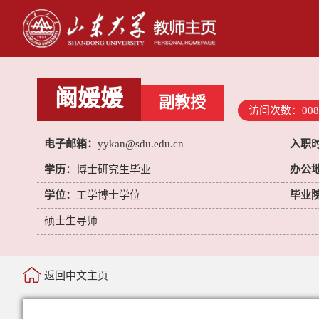
阚媛媛
副教授
访问次数：
008
电子邮箱：
yykan@sdu.edu.cn
入职
学历：
博士研究生毕业
办公
学位：
工学博士学位
毕业
硕士生导师
返回中文主页