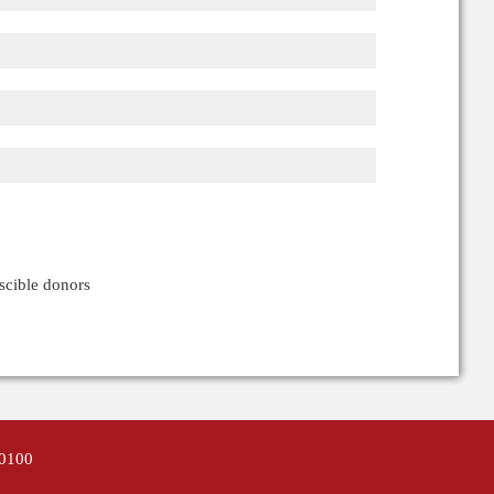
iscible donors
0100