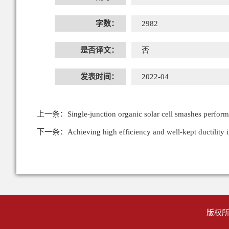
字数：
2982
是否译文：
否
发表时间：
2022-04
上一条：
Single-junction organic solar cell smashes perfor
下一条：
Achieving high efficiency and well-kept ductility 
版权所