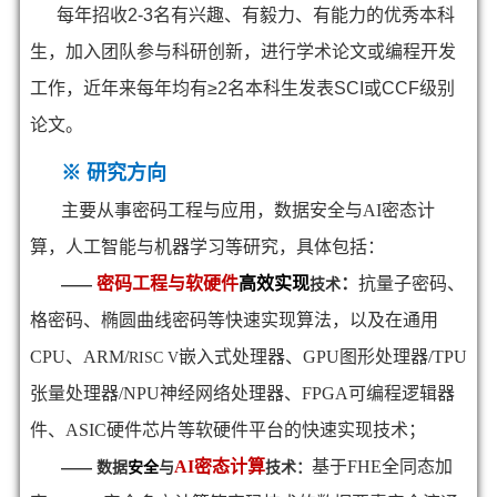
每年招收2-3名有兴趣、有毅力、有能力的优秀本科
生，加入团队参与科研创新，进行学术论文或编程开发
工作，近年来每年均有≥2名本科生发表SCI或CCF级别
论文。
※
研究方向
主要从事密码工程与应用，数据安全与AI密态计
算，人工智能与机器学习等研究，具体包括：
密码工程与软硬件
高效实现
：
抗量子密码、
——
技术
格密码、椭圆曲线密码等快速实现算法，以及在通用
CPU、ARM/
嵌入式处理器、GPU图形处理器/TPU
RISC V
张量处理器/NPU神经网络处理器、FPGA可编程逻辑器
件、ASIC硬件芯片等软硬件平台的快速实现技术；
AI
密态计算
基于FHE全同态加
—— 数据
安全
与
技术：