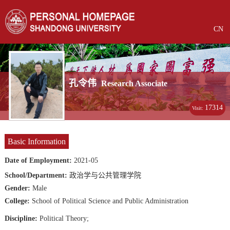
CN
孔令伟
Research Associate
17314
Visit:
Basic Information
Date of Employment:
2021-05
School/Department:
政治学与公共管理学院
Gender:
Male
College:
School of Political Science and Public Administration
Discipline:
Political Theory;