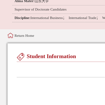
Alma Mater:
山东大学
Supervisor of Doctorate Candidates
Discipline:
International Business；
International Trade；
W
Return Home
Student Information