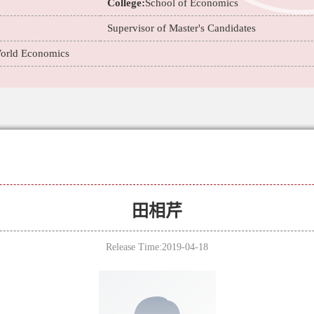
College:
School of Economics
Supervisor of Master's Candidates
orld Economics
田相芹
Release Time:2019-04-18