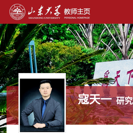
寇天一
研究