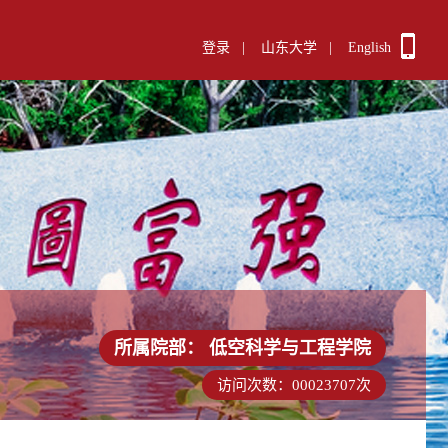
登录
|
山东大学
|
English
所属院部：
低空科学与工程学院
访问次数：
00023707
次