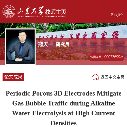
English
寇天一
研究员
00023699
访问次数：
次
论文成果
返回中文主页
Periodic Porous 3D Electrodes Mitigate
Gas Bubble Traffic during Alkaline
Water Electrolysis at High Current
Densities