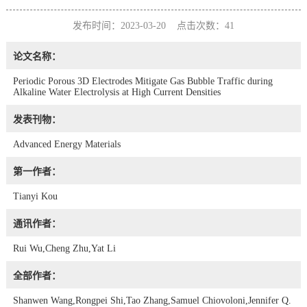
发布时间：2023-03-20 点击次数：
41
论文名称：
Periodic Porous 3D Electrodes Mitigate Gas Bubble Traffic during
Alkaline Water Electrolysis at High Current Densities
发表刊物：
Advanced Energy Materials
第一作者：
Tianyi Kou
通讯作者：
Rui Wu,Cheng Zhu,Yat Li
全部作者：
Shanwen Wang,Rongpei Shi,Tao Zhang,Samuel Chiovoloni,Jennifer Q.