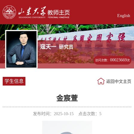
English
寇天一
研究员
00023669
访问次数：
次
学生信息
返回中文主页
金宸萱
发布时间：2025-10-15 点击次数：
5