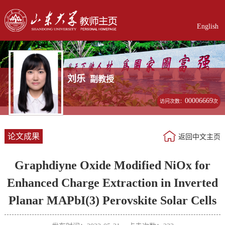
English
刘乐
副教授
00006669
访问次数：
次
论文成果
返回中文主页
Graphdiyne Oxide Modified NiOx for
Enhanced Charge Extraction in Inverted
Planar MAPbI(3) Perovskite Solar Cells