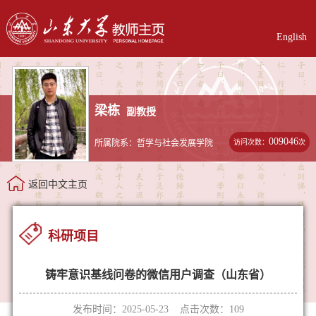
English
梁栋
副教授
009046
访问次数：
次
所属院系：哲学与社会发展学院
返回中文主页
科研项目
铸牢意识基线问卷的微信用户调查（山东省）
发布时间：2025-05-23 点击次数：
109