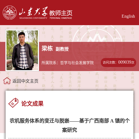
English
梁栋
副教授
009039
访问次数：
次
所属院系：哲学与社会发展学院
返回中文主页
论文成果
农机服务体系的变迁与脱嵌——基于广西南部 A 镇的个
案研究