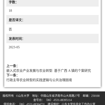
字数：
18
是否译文：
否
发表时间：
2023-05
上一条：
嵌入式农业产业发展与农业转型: 基于广西 A 镇的个案研究
下一条：
行政主导农业转型的实践逻辑与公共治理困境
版权所有 ©山东大学 地址：中国山东省济南市山大南路27号 邮编：250100
查号台：（86）-0531-88395114
值班电话：（86）-0531-88364731 建设维护：山东大学信息化工作办公室