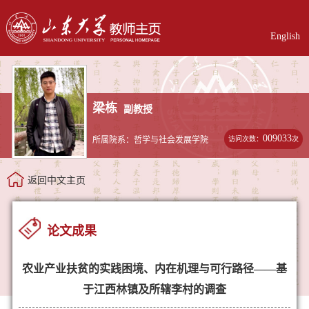
English
梁栋
副教授
009033
访问次数：
次
所属院系：哲学与社会发展学院
返回中文主页
论文成果
农业产业扶贫的实践困境、内在机理与可行路径——基
于江西林镇及所辖李村的调查