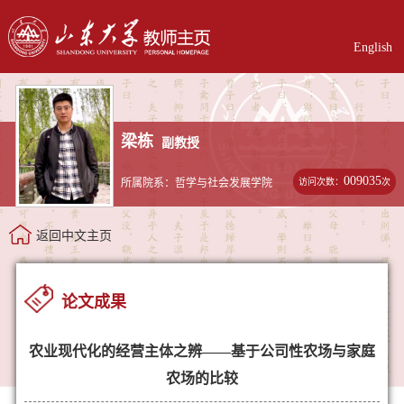
English
梁栋
副教授
009035
访问次数：
次
所属院系：哲学与社会发展学院
返回中文主页
论文成果
农业现代化的经营主体之辨——基于公司性农场与家庭
农场的比较