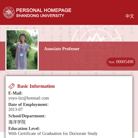
中文
Associate Professor
00005498
Visit:
Basic Information
E-Mail:
yoyo-lzr@hotmail.com
Date of Employment:
2013-07
School/Department:
海洋学院
Education Level:
With Certificate of Graduation for Doctorate Study