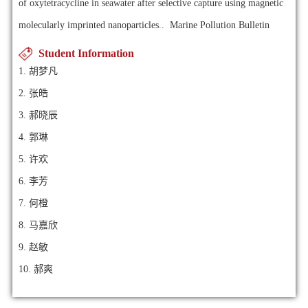
of oxytetracycline in seawater after selective capture using magnetic
molecularly imprinted nanoparticles.. Marine Pollution Bulletin
Student Information
1. 胡梦凡
2. 张皓
3. 郝晓辰
4. 郭琳
5. 许欢
6. 李芳
7. 何橙
8. 马嘉欣
9. 赵敏
10. 郝爽