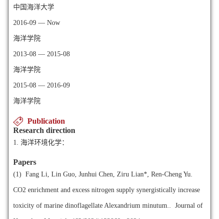
中国海洋大学
2016-09 — Now
海洋学院
2013-08 — 2015-08
海洋学院
2015-08 — 2016-09
海洋学院
Publication
Research direction
1.
海洋环境化学：
Papers
(1)
Fang Li, Lin Guo, Junhui Chen, Ziru Lian*, Ren-Cheng Yu.
CO2 enrichment and excess nitrogen supply synergistically increase
toxicity of marine dinoflagellate Alexandrium minutum.. Journal of