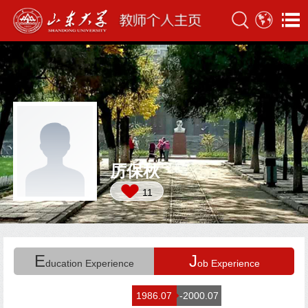
厉保秋
11
E
J
ducation Experience
ob Experience
1986.07
-2000.07