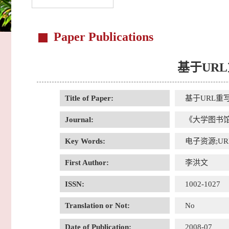
Paper Publications
基于UR
Title of Paper:
基于URL
Journal:
《大学图书
Key Words:
电子资源;U
First Author:
李洪文
ISSN:
1002-1027
Translation or Not:
No
Date of Publication:
2008-07