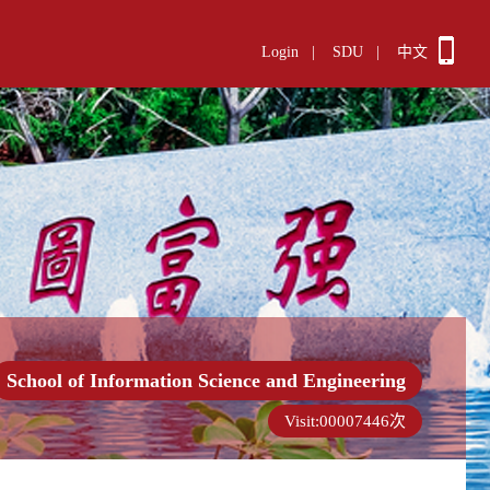
Login
|
SDU
|
中文
School of Information Science and Engineering
Visit:
00007446
次