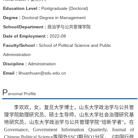
Education Level :
Postgraduate (Doctoral)
Degree :
Doctoral Degree in Management
School/Department :
政治学与公共管理学院
Date of Employment :
2022-08
Faculty/School :
School of Political Science and Public
Administration
Discipline :
Administration
Email :
lihuanhuan@sdu.edu.cn
P
ersonal Profile
李欢欢，女，复旦大学博士，
山东大学政治学与公共管
理学院助理研究员
、
硕士生导师，山东大学社会治理研究基
地研究员
，
山东大学政治学与公共管理学院
“培新学者”。
在
Governance
,
G
overnment Information Quarterly
,
Journal of
Chinese
Political Science
等国外
SSCI
期刊
Q1
分区，
《中国行政