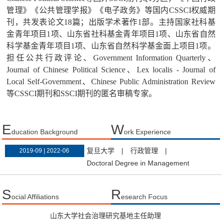
管理》《公共管理学报》
《电子政务》
等国内
CSSCI
权威期
刊，共
发表论文
18
篇
；
出版学术著作
1
部。
主持国家社科基
金青年项目
1
项
、山东省社科基金
青年项目
1
项
、
山东省自然
科学基金青年项目
1
项、山东省自然科学基金面上项目
1
项
。
担任公共行政评论、
G
overnment Information Quarterly
、
Journal of Chinese Political Science
、
Lex localis - Journal of
Local Self-Government
、
Chinese Public Administration Review
等
CSSCI
期刊和
SSCI
期刊的匿名审稿专家。
E
W
ducation Background
ork Experience
复旦大学
|
行政管理
|
2019-09 | 2022-06
Doctoral Degree in Management
S
R
ocial Affiliations
esearch Focus
山东大学社会治理研究基地主任助理