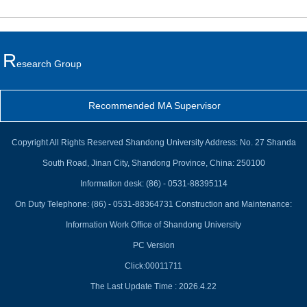
R
Esearch Group
Recommended MA Supervisor
Copyright All Rights Reserved Shandong University Address: No. 27 Shanda
South Road, Jinan City, Shandong Province, China: 250100
Information desk: (86) - 0531-88395114
On Duty Telephone: (86) - 0531-88364731 Construction and Maintenance:
Information Work Office of Shandong University
PC Version
Click:
00011711
The Last Update Time :
2026
.
4
.
22