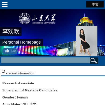
中文
李欢欢
Personal Homepage
30
P
ersonal information
Research Associate
Supervisor of Master's Candidates
Gender :
Female
Alma Mater :
复旦大学