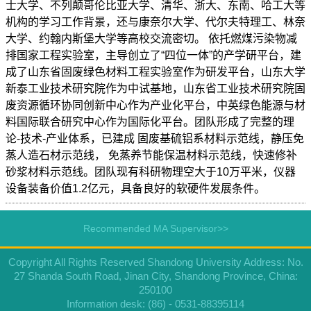
士大学、不列颠哥伦比亚大学、清华、浙大、东南、哈工大等
机构的学习工作背景，还与康奈尔大学、代尔夫特理工、林奈
大学、约翰内斯堡大学等高校交流密切。 依托燃煤污染物减
排国家工程实验室，主导创立了“四位一体”的产学研平台，建
成了山东省固废绿色材料工程实验室作为研发平台，山东大学
新泰工业技术研究院作为中试基地，山东省工业技术研究院固
废资源循环协同创新中心作为产业化平台，中英绿色能源与材
料国际联合研究中心作为国际化平台。团队形成了完整的理
论-技术-产业体系，已建成 固废基硫铝系材料示范线，静压免
蒸人造石材示范线， 免蒸养节能保温材料示范线，快速修补
砂浆材料示范线。团队现有科研物理空大于10万平米，仪器
设备装备价值1.2亿元，具备良好的软硬件发展条件。
Recommended MA Supervisor>>
Copyright All Rights Reserved Shandong University Address: No.
27 Shanda South Road, Jinan City, Shandong Province, China:
250100
Information desk: (86) - 0531-88395114