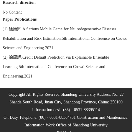
Research direction
No Content
Paper Publications
(1)
徐庸辉.A Serious Mobile Game for Neurodegenerative Diseases
Rehabilitation and Risk Estimation.5th International Conference on Crowd
Science and Engineering.2021
(2)
徐庸辉.Credit Default Prediction via Explainable Ensemble
Learning.5th International Conference on Crowd Science and
Engineering.2021
Copyright All Rights Reserved Shandong University Address: No. 27
Shanda South Road, Jinan City, Shandong Province, China: 250100
Information desk: (86) - 0531-88395114
On Duty Telephone: (86) - 0531-88364731 Construction and Maintenance:
Information Work Office of Shandong University