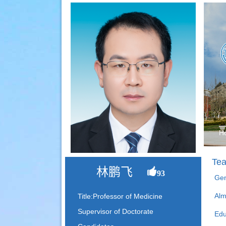
H
Tea
林鹏飞
93
Gen
Alm
Title:Professor of Medicine
Supervisor of Doctorate
Edu