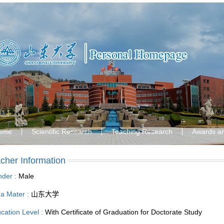
ome
Scientific Research
Teaching Research
Awards a
cher Information
der :
Male
a Mater :
山东大学
cation Level :
With Certificate of Graduation for Doctorate Study