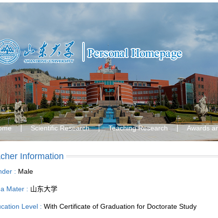
ome
Scientific Research
Teaching Research
Awards a
cher Information
der :
Male
a Mater :
山东大学
cation Level :
With Certificate of Graduation for Doctorate Study