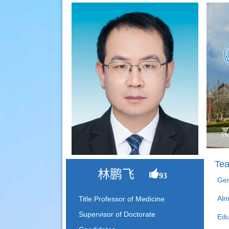
H
Tea
林鹏飞
93
Gen
Alm
Title:Professor of Medicine
Supervisor of Doctorate
Edu