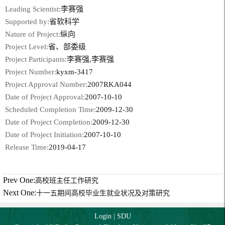
Leading Scientist:
李赛强
Supported by:
省软科学
Nature of Project:
纵向
Project Level:
省、部委级
Project Participants:
李赛强,李赛强
Project Number:
kyxm-3417
Project Approval Number:
2007RKA044
Date of Project Approval:
2007-10-10
Scheduled Completion Time:
2009-12-30
Date of Project Completion:
2009-12-30
Date of Project Initiation:
2007-10-10
Release Time:
2019-04-17
Prev One:
高校班主任工作研究
Next One:
十一五期间高校毕业生就业状况及对策研究
Login
|
SDU