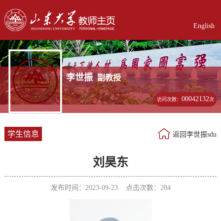
English
李世振
副教授
00042132
访问次数：
次
学生信息
返回李世振sdu
刘昊东
发布时间：2023-09-23 点击次数：
284