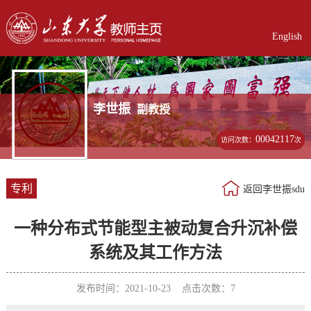
English
李世振
副教授
00042117
访问次数：
次
专利
返回李世振sdu
一种分布式节能型主被动复合升沉补偿
系统及其工作方法
发布时间：2021-10-23 点击次数：
7