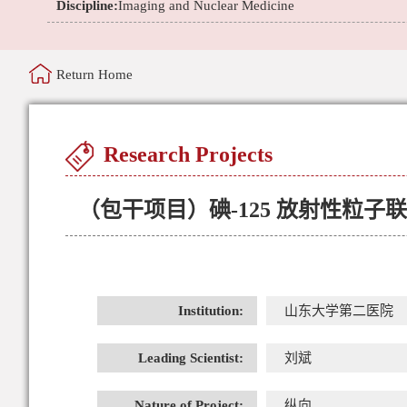
Discipline:
Imaging and Nuclear Medicine
Return Home
Research Projects
（包干项目）碘-125 放射性粒子联
Institution:
山东大学第二医院
Leading Scientist:
刘斌
Nature of Project:
纵向